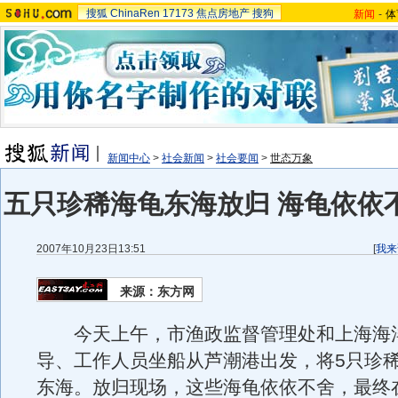
搜狐
ChinaRen
17173
焦点房地产
搜狗
新闻
-
体
新闻中心
>
社会新闻
>
社会要闻
>
世态万象
五只珍稀海龟东海放归 海龟依依
2007年10月23日13:51
[
我来
来源：东方网
今天上午，市渔政监督管理处和上海海
导、工作人员坐船从芦潮港出发，将5只珍
东海。放归现场，这些海龟依依不舍，最终