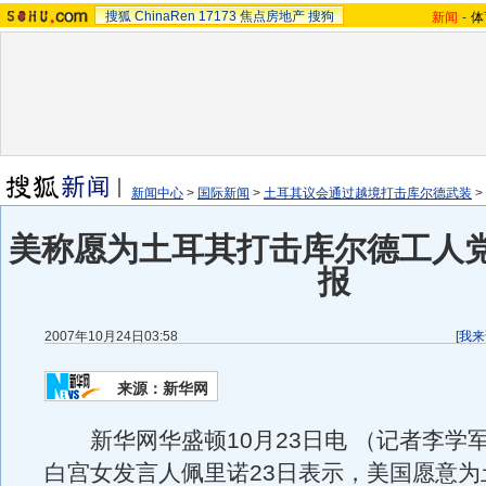
搜狐
ChinaRen
17173
焦点房地产
搜狗
新闻
-
体
新闻中心
>
国际新闻
>
土耳其议会通过越境打击库尔德武装
>
美称愿为土耳其打击库尔德工人
报
2007年10月24日03:58
[
我来
来源：新华网
新华网华盛顿10月23日电 （记者李学
白宫女发言人佩里诺23日表示，美国愿意为