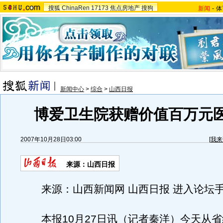
搜狐
ChinaRen
17173
焦点房地产
搜狗
新闻
-
体
新闻中心
>
综合
>
山西日报
博爱卫生院获赠价值百万元
2007年10月28日03:00
[
我来
来源：山西日报
来源：山西新闻网 山西日报 进入论坛
本报10月27日讯（记者秦洋）今天从省