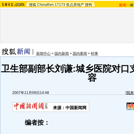
搜狐
ChinaRen
17173
焦点房地产
搜狗
新闻
-
体
新闻中心
>
国内新闻
>
国内要闻
>
时事
卫生部副部长刘谦:城乡医院对口
容
2007年11月09日14:48
[
我来
来源：中国新闻网
编者按：