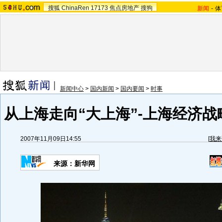
搜狐
ChinaRen
17173
焦点房地产
搜狗
新闻
-
体
新闻中心
>
国内新闻
>
国内要闻
>
时事
从上海走向“大上海”-上海经济战
2007年11月09日14:55
[
我来
来源：新华网