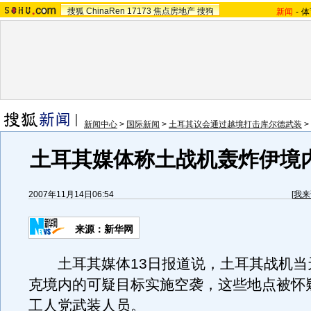
搜狐
ChinaRen
17173
焦点房地产
搜狗
新闻
-
体
新闻中心
>
国际新闻
>
土耳其议会通过越境打击库尔德武装
>
土耳其媒体称土战机轰炸伊境内
2007年11月14日06:54
[
我来
来源：新华网
土耳其媒体13日报道说，土耳其战机当
克境内的可疑目标实施空袭，这些地点被怀
工人党武装人员。