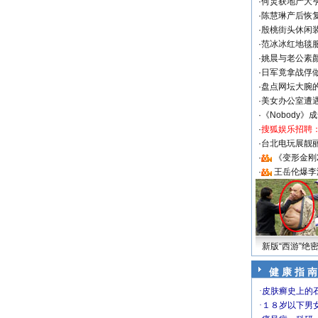
·
何炅获地产大亨
·
陈慧琳产后恢复
·
殷桃街头休闲装
·
范冰冰红地毯
·
姚晨与老公素
·
日军竟拿战俘
·
盘点网坛大腕
·
美女办公室遭
·
《Nobody》
·
搜狐娱乐招聘
·
台北电玩展靓丽S
·
《变形金刚
·
王岳伦爆李
新版“西游”绝
健 康 指 南