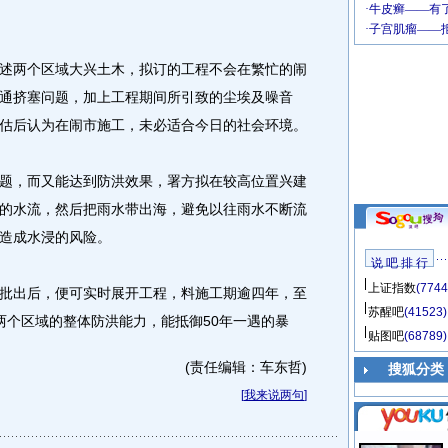
两个区域大兴土木，拟订的工程不会在繁忙的闹
通挤塞问题，加上工程期间所引致的尘埃及噪音
估后认为在闹市施工，未必适合今日的社会环境。
，而又能达到防洪效果，署方拟在较高位置兴建
的水流，然后把雨水带出海，避免以往雨水不断流
造成水浸的风险。
说 吧 排 行
上证指数
(7744
出后，便可实时展开工程，料施工期逾四年，至
苏醒吧
(41523)
提升两个区域的整体防洪能力，能抵御50年一遇的暴
贴图吧
(68789)
(责任编辑：车东哲)
搜狐分类
[
我来说两句
]