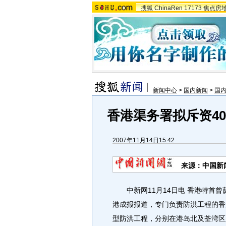
搜狐
ChinaRen
17173
焦点房
新闻中心
>
国内新闻
>
国
香港渠务署拟斥资4
2007年11月14日15:42
来源：中国新
中新网11月14日电 香港特首曾
港成报报道，专门负责防洪工程的香
型防洪工程，分别在港岛北及荃湾区