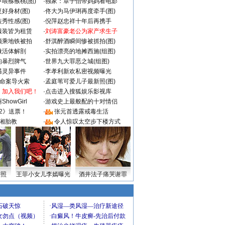
喂猕猴桃(图)
·
独家：章子怡带妈妈看电影
好身材(图)
·
佟大为马伊琍再度牵手(图)
秀性感(图)
·
倪萍赵忠祥十年后再携手
服装皆为租赁
·
刘涛富豪老公为家产求生子
颜乘地铁被拍
·
舒淇醉酒瞬间惨被抓拍(图)
做活体解剖
·
实拍漂亮的地摊西施(组图)
的暴烈脾气
·
世界九大罪恶之城(组图)
遇灵异事件
·
李孝利新欢私密视频曝光
成命案导火索
·
孟庭苇可爱儿子最新照(图)
：加入我们吧！
·
点击进入搜狐娱乐影视库
howGirl
·
游戏史上最般配的十对情侣
2》送票！
·
张元首透露戒毒生活
湘胎教
·
令人惊叹太空步下楼方式
密照
王菲小女儿李嫣曝光
酒井法子痛哭谢罪