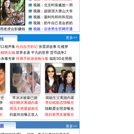
更多>>
对口相声集
杜拉拉升职记
张震讲故事
红楼梦
-精绝古城
世界名著
平凡的世界
货币战争2
毒杀毒专家
经典手机游游格斗集
福彩3D走势图
情史
李冰冰被爆已婚
揭秘生父离婚内幕
孕
·
揭刘晓庆离婚内幕
·
李幼斌新恋情曝光
婚
·
周迅王艳婆媳相见
·
陆毅爱女照首曝光
折
·
刘嘉玲自曝正造人
·
陈好新男友被曝光
 后
更多>>