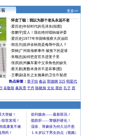
更多>>
·
怀念丁聪：我以为那个老头永远不老
·
爱历史
|
年轻时代的毛泽东(组图)
·
曾鹏宇
|
雷人！我在绝对唱响做评委
·
爱历史
|
1977年华国锋视察大庆油田
·
韩浩月
|
批评余秋雨是侮辱中国人？
上学
·
荣林
|
广州珠海桥事件:被推下的是谁
·
朱顺忠
|
如何把贪官关进笼子里
·
张原
|
杭州飙车案中父亲角色的缺失
·
蔡天新
|
奥数本身并不是坏事(图)
·
王攀
|
副县长之女施暴的卫生巾疑虑
曝光
热点标签：
章子怡
春运
郭德纲
315
明星代
烈
吴敬琏
暴风雪
于丹
陈晓旭
文化
票价
孔子
房