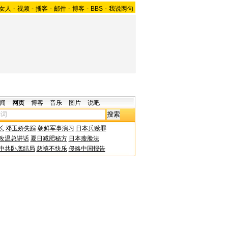
女人
-
视频
-
播客
-
邮件
-
博客
-
BBS
-
我说两句
闻
网页
博客
音乐
图片
说吧
长
邓玉娇失踪
朝鲜军事演习
日本兵赎罪
改温总讲话
夏日减肥秘方
日本瘦脸法
中共卧底结局
慈禧不快乐
侵略中国报告