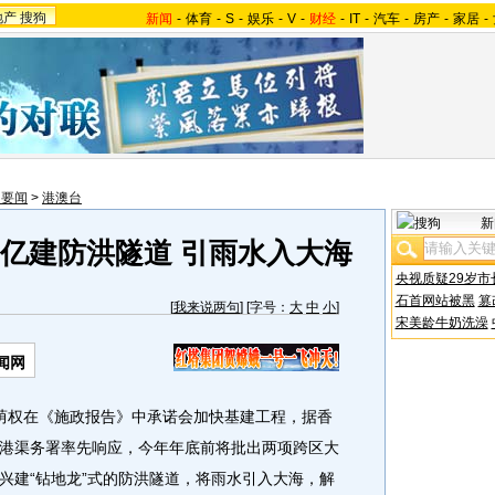
地产
搜狗
新闻
-
体育
-
S
-
娱乐
-
V
-
财经
-
IT
-
汽车
-
房产
-
家居
-
内要闻
>
港澳台
新
0亿建防洪隧道 引雨水入大海
央视质疑29岁市
石首网站被黑
篡
[
我来说两句
] [字号：
大
中
小
]
宋美龄牛奶洗澡
闻网
荫权在《施政报告》中承诺会加快基建工程，据香
港渠务署率先响应，今年年底前将批出两项跨区大
兴建“钻地龙”式的防洪隧道，将雨水引入大海，解