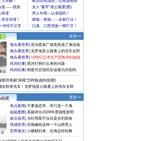
更多>>
镜头看世界
|
音乐喷泉广场竟然成了淋浴场
镜头看世界
|
克罗地亚公路赛上的洗车女郎
镜头看世界
|
19世纪日本生产恐怖孕妇娃娃
民间纪事
|
黑河打狗打出来的问题
民间纪事
|
明星代言假药应该视为共犯吗
聚会
秘那些美丽“床模”怎样炼成的(组图)
感女郎来洗车！克罗地亚公路赛上的洗车女郎
更多>>
焦点新闻
|
不要迷恋哥，哥只是一个鬼
贴贴图图
|
英媒评出2009年度搞怪发明
娱乐旮旯
|
当红明星不仅仅是名利双收
情感世界
|
后悔嫁给这样一个山西男人
型男索女
|
小糖精归来，在海边轻轻舞
口水