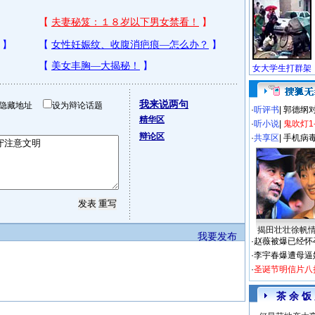
我来说两句
隐藏地址
设为辩论话题
·
听评书
|
郭德纲
精华区
·
听小说
|
鬼吹灯1
辩论区
·
共享区
|
手机病
揭田壮壮徐帆
我要发布
·
赵薇被爆已经怀
·
李宇春爆遭母逼
·
圣诞节明信片八
茶 余 饭