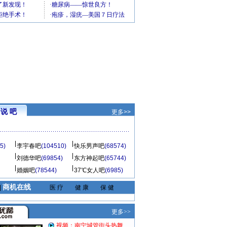
说 吧
更多>>
5)
李宇春吧
(104510)
快乐男声吧
(68574)
刘德华吧
(69854)
东方神起吧
(65744)
婚姻吧
(78544)
37℃女人吧
(6985)
商机在线
|
医 疗
健 康
保 健