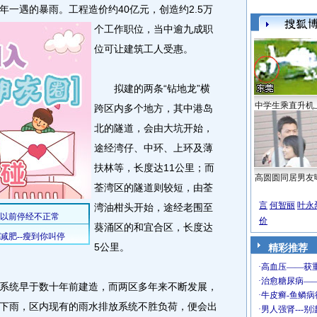
年一遇的暴雨。
工程造价约40亿元，创造约2.5万
个工作职位，当中逾九成职
位可让建筑工人受惠。
拟建的两条“钻地龙”横
中学生乘直升机
跨区内多个地方，其中港岛
北的隧道，会由大坑开始，
途经湾仔、中环、上环及薄
扶林等，长度达11公里；而
高圆圆同居男友
荃湾区的隧道则较短，由荃
言
何智丽
叶永
湾油柑头开始，途经老围至
价
葵涌区的和宜合区，长度达
5公里。
精彩推荐
统早于数十年前建造，而两区多年来不断发展，
下雨，区内现有的雨水排放系统不胜负荷，便会出