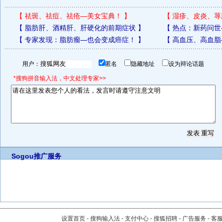
【
祛斑、祛痘、祛疮—美女宝典！
】
【
湿疹、皮炎、荨
【
脂肪肝、酒精肝、肝硬化的前期症状
】
【
热点：新药问世
【
专家发现：脂肪瘤—也会变成癌症！
】
【
高血压、高血脂
用户：
匿名
隐藏地址
设为辩论话题
*搜狗拼音输入法，中文处理专家>>
Sogou推广服务
设置首页
-
搜狗输入法
-
支付中心
-
搜狐招聘
-
广告服务
-
客