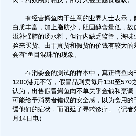
肉，药效刚好相反，部分人甚至越食越咳。
有经营鳄鱼肉干生意的业界人士表示，
白质丰富，加上脂肪少，胆固醇含量低，故
滋补强肺的汤水料，但行内缺乏监管，海味
验来买货。由于真货和假货的价钱有较大的
会有“鱼目混珠”的现象。
在消委会的测试的样本中，真正鳄鱼肉干
1200港元不等，假冒品则卖每斤130至57
认为，出售假冒鳄鱼肉不单关乎金钱和烹调
可能给予消费者错误的安全感，以为食用的
缓他们的症状，而阻延了寻求诊疗。（记者刘
月14日电）