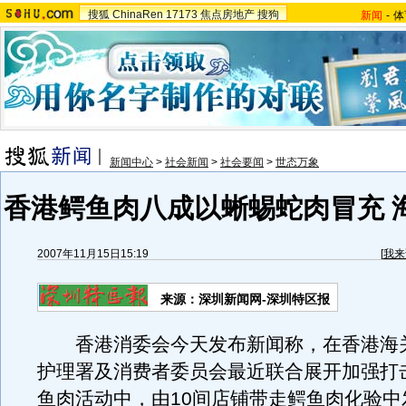
搜狐
ChinaRen
17173
焦点房地产
搜狗
新闻
-
体
新闻中心
>
社会新闻
>
社会要闻
>
世态万象
香港鳄鱼肉八成以蜥蜴蛇肉冒充 
2007年11月15日15:19
[
我来
来源：深圳新闻网-深圳特区报
香港消委会今天发布新闻称，在香港海
护理署及消费者委员会最近联合展开加强打
鱼肉活动中，由10间店铺带走鳄鱼肉化验中