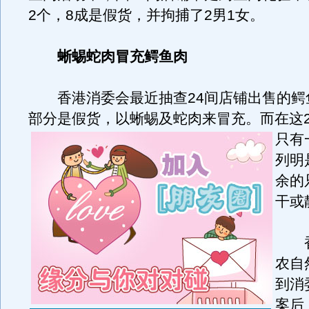
2个，8成是假货，并拘捕了2男1女。
蜥蜴蛇肉冒充鳄鱼肉
香港消委会最近抽查24间店铺出售的鳄
部分是假货，以蜥蜴及蛇肉来冒充。
而在这
只有
列明
余的
干或
香
农自
到消
案后