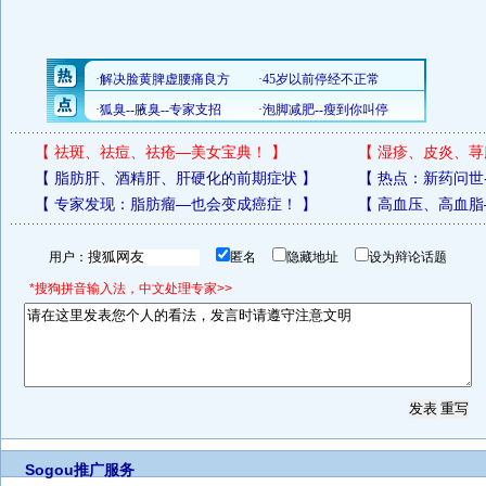
【
祛斑、祛痘、祛疮—美女宝典！
】
【
湿疹、皮炎、荨
【
脂肪肝、酒精肝、肝硬化的前期症状
】
【
热点：新药问世
【
专家发现：脂肪瘤—也会变成癌症！
】
【
高血压、高血脂
用户：
匿名
隐藏地址
设为辩论话题
*搜狗拼音输入法，中文处理专家>>
Sogou推广服务