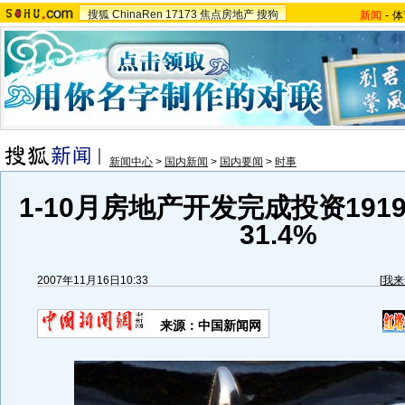
搜狐
ChinaRen
17173
焦点房地产
搜狗
新闻
-
体
新闻中心
>
国内新闻
>
国内要闻
>
时事
1-10月房地产开发完成投资191
31.4%
2007年11月16日10:33
[
我来
来源：中国新闻网