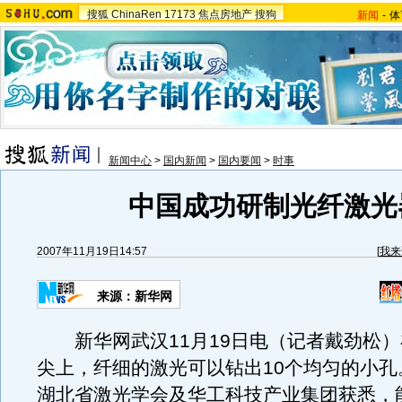
搜狐
ChinaRen
17173
焦点房地产
搜狗
新闻
-
体
新闻中心
>
国内新闻
>
国内要闻
>
时事
中国成功研制光纤激光
2007年11月19日14:57
[
我来
来源：新华网
新华网武汉11月19日电（记者戴劲松）
尖上，纤细的激光可以钻出10个均匀的小孔
湖北省激光学会及华工科技产业集团获悉，