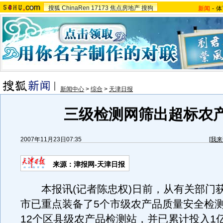
搜狐
ChinaRen
17173
焦点房地产
搜狗
新闻
-
体
新闻中心
>
综合
>
天津日报
三级检测网筛出超标农
2007年11月23日07:35
[
我来
来源：津报网-天津日报
本报讯(记者陈忠权)日前，从有关部门
市已重点装备了5个市级农产品质量安全检
12个区县级农产品检测站，并已累计投入1