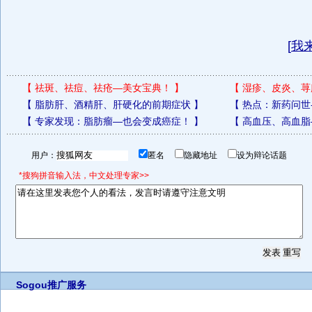
[
我
【
祛斑、祛痘、祛疮—美女宝典！
】
【
湿疹、皮炎、荨
【
脂肪肝、酒精肝、肝硬化的前期症状
】
【
热点：新药问世
【
专家发现：脂肪瘤—也会变成癌症！
】
【
高血压、高血脂
用户：
匿名
隐藏地址
设为辩论话题
*搜狗拼音输入法，中文处理专家>>
Sogou推广服务