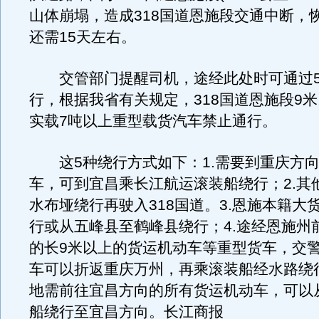
山体崩塌，造成318国道恩施段交通中断，
还需15天左右。
交管部门提醒司机，途经此处时可通过5
行，根据我省有关规定，318国道恩施段9
实载7吨以上重型载货汽车禁止通行。
这5种绕行方式如下：1.需要到重庆方向
车，可到宜昌乘长江航运滚装船绕行；2.其
水布垭绕行再驶入318国道。3.恩施本籍大
行或从五峰县至鹤峰县绕行；4.途经恩施州
的长9米以上的货运机动车等重型货车，交
车可以折返重庆万州，再乘滚装船经水路绕行
地需前往宜昌方向的所有货运机动车，可以
船绕行至宜昌方向。长江商报