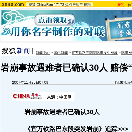
搜狐
ChinaRen
17173
焦点房地产
搜狗
新闻
-
体
新闻中心
>
国内新闻
>
宜万铁路高阳寨隧道发生滑坡
>
隧道滑
岩崩事故遇难者已确认30人 赔偿
2007年11月25日07:09
[
我来说两
来源：中国网
岩崩事故遇难者已确认30人
《宜万铁路巴东段突发岩崩》追踪>>>