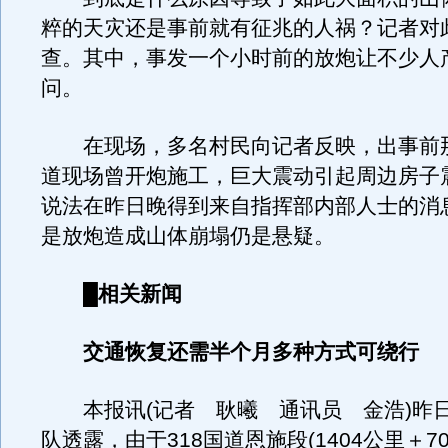
粹的天灾还是事前就有征兆的人祸？记者对
查。其中，事发一个小时前的放炮让不少人
问。
在现场，多名村民向记者反映，出事前
道现场曾开炮施工，巨大震动引起周边房子
说法在昨日晚得到来自指挥部内部人士的消
是放炮造成山体崩塌仍是悬疑。
█相关新闻
交通恢复还需半个月多种方式可绕行
本报讯(记者 耿曦 通讯员 金浩)昨
队透露，由于318国道恩施段(1404公里＋7