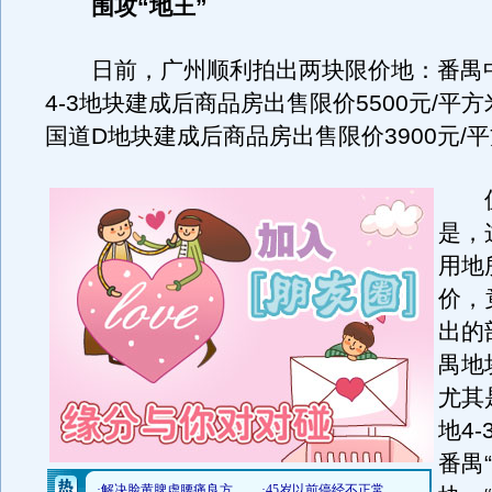
围攻“地王”
日前，广州顺利拍出两块限价地：番禺
4-3地块建成后商品房出售限价5500元/平方
国道D地块建成后商品房出售限价3900元/
值
是，
用地
价，
出的
禺地
尤其
地4
番禺“