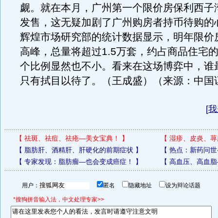
觑。就在本月，广州第一个限价房保利西子
发售，这无疑加剧了广州购房者持币待购的
辉煌市场研究部的统计数据显示，明年限价
高峰，总量将超过1.5万套，约占商品住宅的
个比例显然也不小。看来在这场博弈中，谁
只有拭目以待了。（王成盛）（来源：中国
[
我
【
祛斑、祛痘、祛疮—美女宝典！
】
【
湿疹、皮炎、荨
【
脂肪肝、酒精肝、肝硬化的前期症状
】
【
热点：新药问世
【
专家发现：脂肪瘤—也会变成癌症！
】
【
高血压、高血脂
用户：
匿名
隐藏地址
设为辩论话题
*搜狗拼音输入法，中文处理专家>>