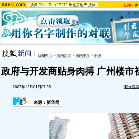
搜狐
ChinaRen
17173
焦点房地产
搜狗
新闻
-
体
新闻中心
>
国内新闻
>
国内要闻
>
时事
政府与开发商贴身肉搏 广州楼市
2007年12月01日07:35
[
我来说
来源：新华网