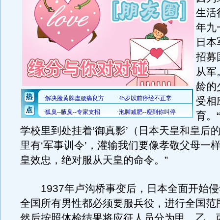
生活
年九
日本
招募
从军
龄的
受相
育。
学校里到处挂着‘御真影’（日本天皇和皇后
里有‘军事训令’，灌输我们要像孝敬父母一
皇效忠，绝对服从天皇的命令。”
1937年卢沟桥事变后，日本全面开始侵
全国所有男性都必须要服兵役，进行全国范
然后按照体检结果将应征人员分为甲、乙、