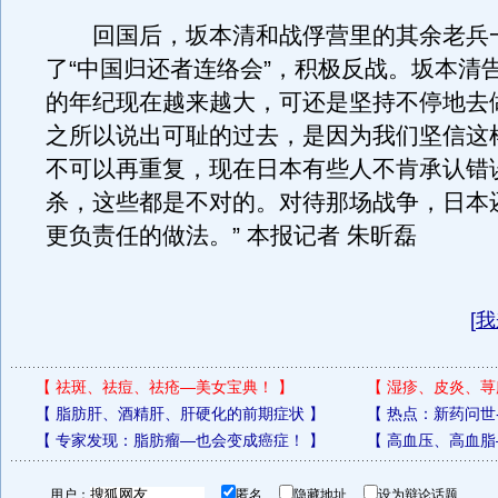
回国后，坂本清和战俘营里的其余老兵
了“中国归还者连络会”，积极反战。坂本清
的年纪现在越来越大，可还是坚持不停地去
之所以说出可耻的过去，是因为我们坚信这
不可以再重复，现在日本有些人不肯承认错
杀，这些都是不对的。对待那场战争，日本
更负责任的做法。” 本报记者 朱昕磊
[
我
【
祛斑、祛痘、祛疮—美女宝典！
】
【
湿疹、皮炎、荨
【
脂肪肝、酒精肝、肝硬化的前期症状
】
【
热点：新药问世
【
专家发现：脂肪瘤—也会变成癌症！
】
【
高血压、高血脂
用户：
匿名
隐藏地址
设为辩论话题