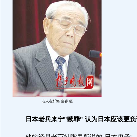
老人在忏悔 裴睿 摄
日本老兵来宁"赎罪" 认为日本应该更