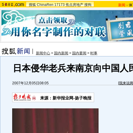
搜狐
ChinaRen
17173
焦点房地产
搜狗
新闻
-
体
新闻中心
>
国内新闻
>
国内要闻
>
时事
日本侵华老兵来南京向中国人民
2007年12月05日08:05
[
我来说
来源：新华报业网-扬子晚报