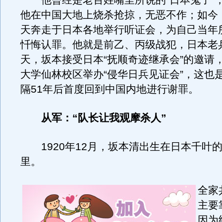
他曾经是老百姓嘴里所说的“日本鬼子”，
他在中国大地上烧杀抢掠，无恶不作；如今，
天奔走于日本各地举行听证会，为自己当年
忏悔认罪。他就是前乙、丙级战犯，日本老
天，坂本接受日本“抚顺奇迹继承会”的邀请
大学仙林校区举办“侵华日兵见证会”，这也
隔51年后首度回到中国内地进行谢罪。
从军：“队长让我观摩杀人”
1920年12月，坂本清出生在日本千叶
里。
全家
主要
因为