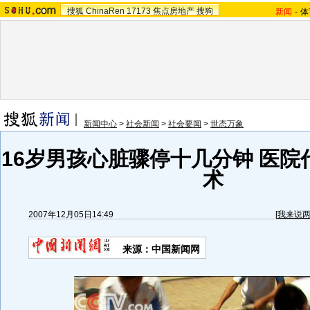
搜狐
ChinaRen
17173
焦点房地产
搜狗
新闻
-
体
新闻中心
>
社会新闻
>
社会要闻
>
世态万象
16岁男孩心脏骤停十几分钟 医院
术
2007年12月05日14:49
[
我来说
来源：中国新闻网