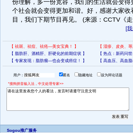
份理解，多一份宽容，我们的生活就会变得
个社会就会变得更加和谐。好，感谢大家收
目，我们下期节目再见。 (来源：CCTV《走
[
我
【
祛斑、祛痘、祛疮—美女宝典！
】
【
湿疹、皮炎、荨
【
脂肪肝、酒精肝、肝硬化的前期症状
】
【
热点：新药问世
【
专家发现：脂肪瘤—也会变成癌症！
】
【
高血压、高血脂
用户：
匿名
隐藏地址
设为辩论话题
*搜狗拼音输入法，中文处理专家>>
Sogou推广服务