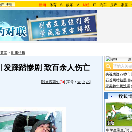
地产
搜狗
新闻
-
体育
-
S
-
娱乐
-
V
-
财经
-
IT
-
汽车
-
房产
-
家居
-
际要闻
>
时事快报
新
引发踩踏惨剧 致百余人伤亡
央视质疑29岁市
石首网站被黑
篡
[
我来说两句
(3)
] [字号：
大
中
小
]
宋美龄牛奶洗澡
中学生乘直升机