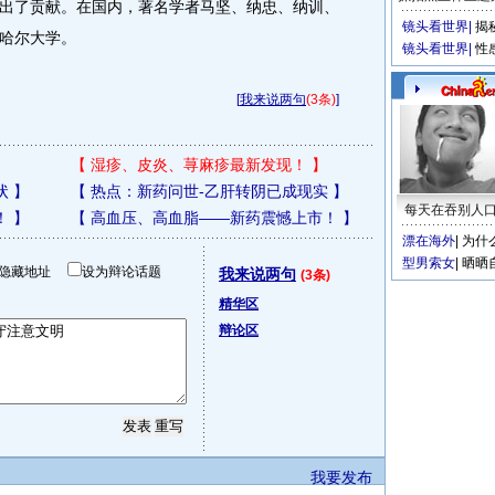
出了贡献。在国内，著名学者马坚、纳忠、纳训、
镜头看世界
|
揭
哈尔大学。
镜头看世界
|
性
[
我来说两句
(3条)
]
【
湿疹、皮炎、荨麻疹最新发现！
】
状
】
【
热点：新药问世-乙肝转阴已成现实
】
每天在吞别人
！
】
【
高血压、高血脂——新药震憾上市！
】
漂在海外
|
为什
型男索女
|
晒晒
隐藏地址
设为辩论话题
我来说两句
(3条)
精华区
辩论区
我要发布