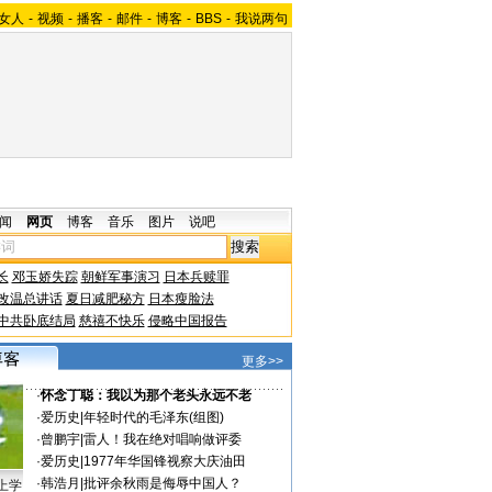
女人
-
视频
-
播客
-
邮件
-
博客
-
BBS
-
我说两句
闻
网页
博客
音乐
图片
说吧
长
邓玉娇失踪
朝鲜军事演习
日本兵赎罪
改温总讲话
夏日减肥秘方
日本瘦脸法
中共卧底结局
慈禧不快乐
侵略中国报告
更多>>
·
怀念丁聪：我以为那个老头永远不老
·
爱历史
|
年轻时代的毛泽东(组图)
·
曾鹏宇
|
雷人！我在绝对唱响做评委
·
爱历史
|
1977年华国锋视察大庆油田
·
韩浩月
|
批评余秋雨是侮辱中国人？
上学