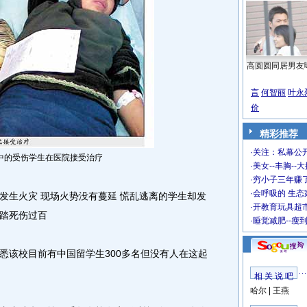
高圆圆同居男友
言
何智丽
叶永
价
精彩推荐
·
关注：私幕公
中的受伤学生在医院接受治疗
·
美女--丰胸--
·
穷小子三年赚
·
会呼吸的 生态
生火灾 现场火势没有蔓延 慌乱逃离的学生却发
·
开教育玩具超市
踏死伤过百
·
睡觉减肥--瘦
该校目前有中国留学生300多名但没有人在这起
相 关 说 吧
哈尔
|
王燕