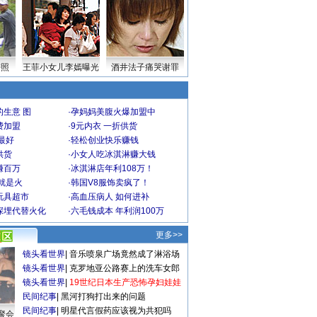
密照
王菲小女儿李嫣曝光
酒井法子痛哭谢罪
生意 图
·
孕妈妈美腹火爆加盟中
费加盟
·
9元内衣 一折供货
最好
·
轻松创业快乐赚钱
供货
·
小女人吃冰淇淋赚大钱
赚百万
·
冰淇淋店年利108万！
就是火
·
韩国V8服饰卖疯了！
玩具超市
·
高血压病人 如何进补
深埋代替火化
·
六毛钱成本 年利润100万
更多>>
镜头看世界
|
音乐喷泉广场竟然成了淋浴场
镜头看世界
|
克罗地亚公路赛上的洗车女郎
镜头看世界
|
19世纪日本生产恐怖孕妇娃娃
民间纪事
|
黑河打狗打出来的问题
民间纪事
|
明星代言假药应该视为共犯吗
聚会