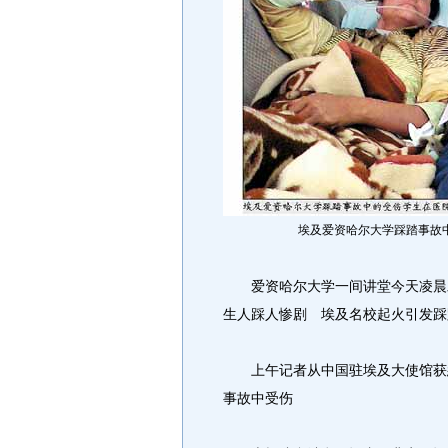
埃及爱资哈尔大学踩踏事故
爱资哈尔大学一间讲堂今天凌晨发
生人踩人惨剧 埃及名校起火引发踩
上午记者从中国驻埃及大使馆获悉
事故中受伤