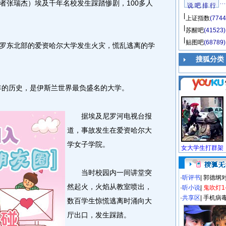
张瑞杰）埃及千年名校发生踩踏惨剧，100多人
说 吧 排 行
上证指数
(7744
苏醒吧
(41523)
贴图吧
(68789)
东北部的爱资哈尔大学发生火灾，慌乱逃离的学
搜狐分类
年的历史，是伊斯兰世界最负盛名的大学。
据埃及尼罗河电视台报
道，事故发生在爱资哈尔大
学女子学院。
当时校园内一间讲堂突
·
听评书
|
郭德纲
然起火，火焰从教室喷出，
·
听小说
|
鬼吹灯1
·
共享区
|
手机病
数百学生惊慌逃离时涌向大
厅出口，发生踩踏。