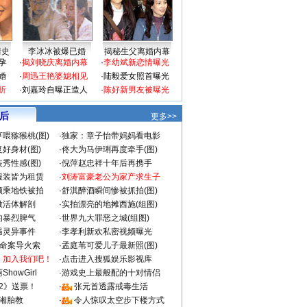
情史
李冰冰被爆已婚
揭秘生父离婚内幕
孕
·
揭刘晓庆离婚内幕
·
李幼斌新恋情曝光
婚
·
周迅王艳婆媳相见
·
陆毅爱女照首曝光
折
·
刘嘉玲自曝正造人
·
陈好新男友被曝光
 后
更多>>
喂猕猴桃(图)
·
独家：章子怡带妈妈看电影
好身材(图)
·
佟大为马伊琍再度牵手(图)
秀性感(图)
·
倪萍赵忠祥十年后再携手
服装皆为租赁
·
刘涛富豪老公为家产求生子
颜乘地铁被拍
·
舒淇醉酒瞬间惨被抓拍(图)
做活体解剖
·
实拍漂亮的地摊西施(组图)
的暴烈脾气
·
世界九大罪恶之城(组图)
遇灵异事件
·
李孝利新欢私密视频曝光
成命案导火索
·
孟庭苇可爱儿子最新照(图)
：加入我们吧！
·
点击进入搜狐娱乐影视库
howGirl
·
游戏史上最般配的十对情侣
2》送票！
·
张元首透露戒毒生活
湘胎教
·
令人惊叹太空步下楼方式