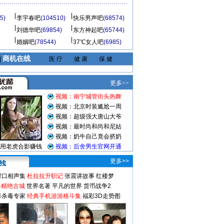
5)
李宇春吧
(104510)
快乐男声吧
(68574)
刘德华吧
(69854)
东方神起吧
(65744)
婚姻吧
(78544)
37℃女人吧
(6985)
商机在线
|
医 疗
健 康
保 健
更多>>
对口相声集
杜拉拉升职记
张震讲故事
红楼梦
-精绝古城
世界名著
平凡的世界
货币战争2
毒杀毒专家
经典手机游游格斗集
福彩3D走势图