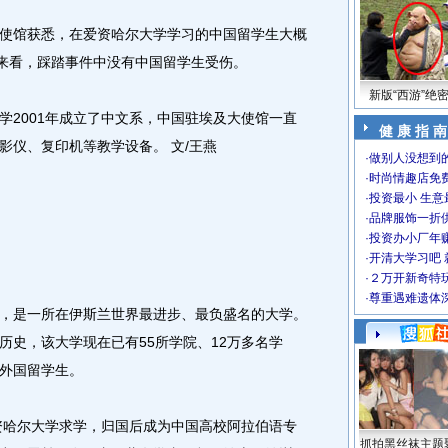
馆获悉，在爱资哈尔大学学习的中国留学生大概
息来看，踩踏事件中没有中国留学生受伤。
新版“西游”绝
2001年成立了中文系，中国驻埃及大使馆一直
健 康 指 南
影仪、复印机等教学设备。 文/王燕
·
做别人没想到的
·
时尚情趣店免
·
投资最小 生意
·
品牌服饰一折
·
投资办小厂年
·
开清大学习吧 
·
２万开新奇特
·
尊重遇难遗体
是一所在伊斯兰世界最进步、最负盛名的大学。
的历史，该大学现在已有55所学院、12万多名学
名外国留学生。
资哈尔大学求学，归国后成为中国高校阿拉伯语专
抓拍黑丝袜主题