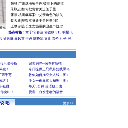
·
荣林
|
广州珠海桥事件:被推下的是谁
·
朱顺忠
|
如何把贪官关进笼子里
·
张原
|
杭州飙车案中父亲角色的缺失
·
蔡天新
|
奥数本身并不是坏事(图)
·
王攀
|
副县长之女施暴的卫生巾疑虑
曝光
热点标签：
章子怡
春运
郭德纲
315
明星代
烈
吴敬琏
暴风雪
于丹
陈晓旭
文化
票价
孔子
房
开3只涨停板
·
完美妈咪--保养有新招
大揭秘！
·
今日提供三只私幕短线黑马
了两千万
·
教你如何掏空女人钱（图）
家纺！
·
少女一夜暴富大秘密（图）
-狂赚
·
每天5分钟 英语脱口出
到你尖叫！
·
脱发，白发患者的福音
说 吧
更多>>