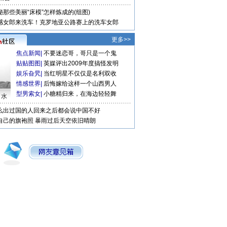
秘那些美丽“床模”怎样炼成的(组图)
感女郎来洗车！克罗地亚公路赛上的洗车女郎
更多>>
焦点新闻
|
不要迷恋哥，哥只是一个鬼
贴贴图图
|
英媒评出2009年度搞怪发明
娱乐旮旯
|
当红明星不仅仅是名利双收
情感世界
|
后悔嫁给这样一个山西男人
型男索女
|
小糖精归来，在海边轻轻舞
口水
么出过国的人回来之后都会说中国不好
自己的旗袍照
暴雨过后天空依旧晴朗