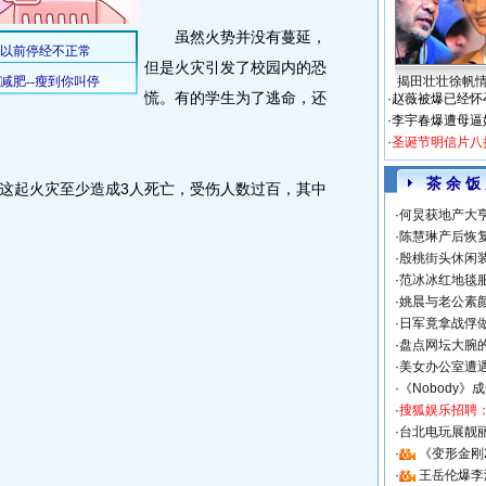
虽然火势并没有蔓延，
但是火灾引发了校园内的恐
揭田壮壮徐帆
慌。有的学生为了逃命，还
·
赵薇被爆已经怀
·
李宇春爆遭母逼
·
圣诞节明信片八
茶 余 饭
起火灾至少造成3人死亡，受伤人数过百，其中
·
何炅获地产大亨
·
陈慧琳产后恢复
·
殷桃街头休闲装
·
范冰冰红地毯
·
姚晨与老公素
·
日军竟拿战俘
·
盘点网坛大腕
·
美女办公室遭
·
《Nobody》
·
搜狐娱乐招聘
·
台北电玩展靓丽S
·
《变形金刚
·
王岳伦爆李