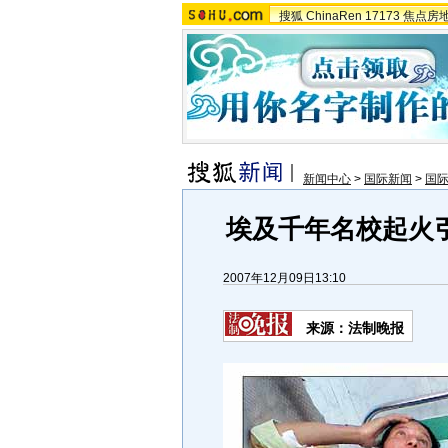
搜狐
ChinaRen
17173
焦点房
新闻中心
>
国际新闻
>
国
埃及千年名校起火
2007年12月09日13:10
来源：法制晚报