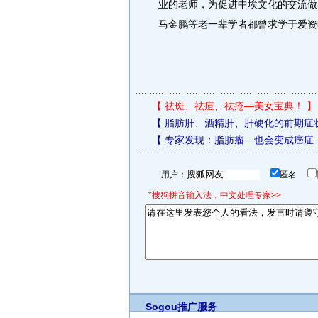
业的老师，为促进中埃文化的交流做
马金鹏等老一辈学者都曾求学于爱资
【
祛斑、祛痘、祛疮—美女宝典！
】
【
脂肪肝、酒精肝、肝硬化的前期症
【
专家发现：脂肪瘤—也会变成癌症
用户：
匿名
*搜狗拼音输入法，中文处理专家>>
Sogou推广服务