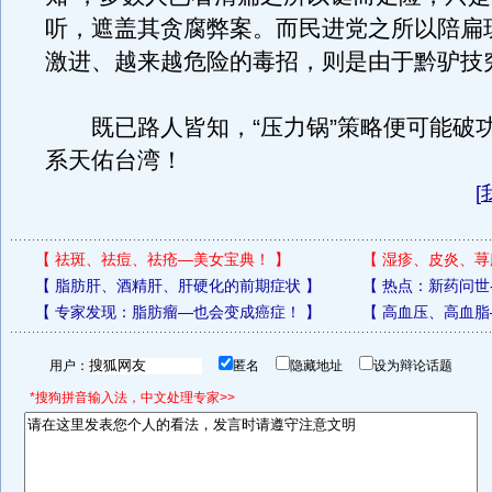
听，遮盖其贪腐弊案。而民进党之所以陪扁
激进、越来越危险的毒招，则是由于黔驴技
既已路人皆知，“压力锅”策略便可能破
系天佑台湾！
[
【
祛斑、祛痘、祛疮—美女宝典！
】
【
湿疹、皮炎、荨
【
脂肪肝、酒精肝、肝硬化的前期症状
】
【
热点：新药问世
【
专家发现：脂肪瘤—也会变成癌症！
】
【
高血压、高血脂
用户：
匿名
隐藏地址
设为辩论话题
*搜狗拼音输入法，中文处理专家>>