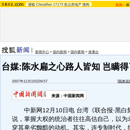
搜狐
ChinaRen
17173
焦点房地产
搜狗
新闻
-
体
新闻中心
>
国内新闻
>
国内要闻
>
港澳台
台媒:陈水扁之心路人皆知 岂瞒得
2007年12月10日09:57
[
我来说
来源：中国新闻网
中新网12月10日电 台湾《联合报·黑白
说，掌握大权的统治者往往高估自己，以为
穿其卑劣黝黯的动机。其实，连专制时代，