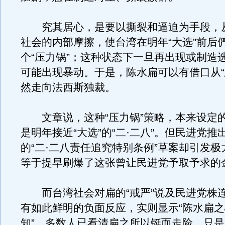
究其居心，是要以撕裂和逼迫为手段，
社会的内部摩擦，使台湾在明年“大选”前后
个“压力锅”；这种状态下一旦再出现或制造
可能出现暴动。于是，陈水扁可以有借口从“
然走向法西斯独裁。
文章说，这种“压力锅”策略，本来设定
是明年接近“大选”的“二·二八”。但民进党推
的“二·二八责任追究特别条例”草案却引发
等于提早刷爆了这张曾让民进党予取予求的
而台湾社会对扁的“戒严”说及民进党株
有如此鲜明的负面反应，实则显示“陈水扁
知”，多数人已看清扁之所以铤而走险，只