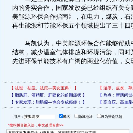
内的务实合作，国家发改委已经组织有关专
美能源环保合作指南》，在电力，煤炭，石
再生能源和节能环保五个领域提出了三十四
马凯认为，中美能源环保合作能够帮助
结构，减少温室气体排放和环境污染，同时
先进环保节能技术有广阔的商业化价值，实
【
祛斑、祛痘、祛疮—美女宝典！
】
【
湿疹、皮炎、荨
【
脂肪肝、酒精肝、肝硬化的前期症状
】
【
热点：新药问世
【
专家发现：脂肪瘤—也会变成癌症！
】
【
高血压、高血脂
用户：
匿名
隐藏地址
设为辩论话题
*搜狗拼音输入法，中文处理专家>>