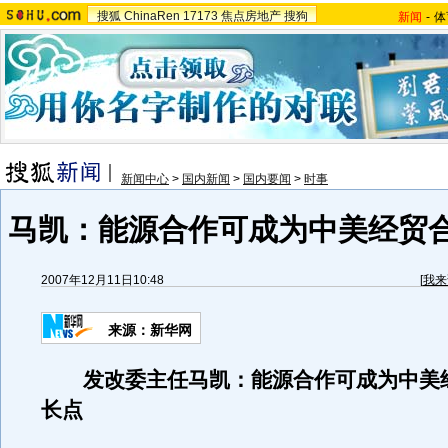
搜狐
ChinaRen
17173
焦点房地产
搜狗
新闻
-
体
新闻中心
>
国内新闻
>
国内要闻
>
时事
马凯：能源合作可成为中美经贸
2007年12月11日10:48
[
我来
来源：新华网
发改委主任马凯：能源合作可成为中美
长点