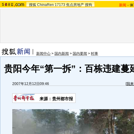
搜狐
ChinaRen
17173
焦点房地产
搜狗
新闻
-
体
新闻中心
>
国内新闻
>
国内要闻
>
时事
贵阳今年“第一拆”：百栋违建蔓延
2007年12月12日09:46
[
我来
来源：贵州都市报