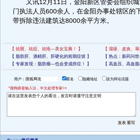
又讯12月11日，金阳新区管委会组织城
门执法人员600余人，在金阳办事处辖区的
带拆除违法建筑达8000余平方米。
【
祛斑、祛痘、祛疮—美女宝典！
】
【
湿疹、皮炎、荨
【
脂肪肝、酒精肝、肝硬化的前期症状
】
【
热点：新药问世
【
专家发现：脂肪瘤—也会变成癌症！
】
【
高血压、高血脂
用户：
匿名
隐藏地址
设为辩论话题
*搜狗拼音输入法，中文处理专家>>