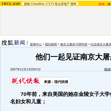
搜狐
ChinaRen
17173
焦点房地产
搜狗
新闻
-
体
新闻中心
>
国内新闻
>
南京大屠杀70周年祭
>
纪念南京大屠杀
他们一起见证南京大屠
2007年12月13日00:52
[
我来
来源：现代快报
70年前，来自美国的她在金陵女子大学
名妇女和儿童；