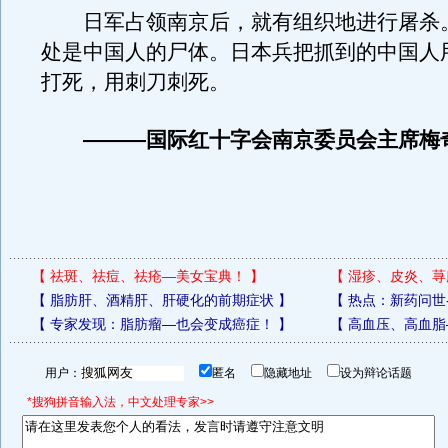
日军占领南京后，就有组织地进行屠杀
处是中国人的尸体。日本兵把抓到的中国人
打死，用刺刀刺死。
———国际红十字会南京委员会主席梅
【
祛斑、祛痘、祛疮—美女宝典！
】
【
湿疹、皮炎、荨
【
脂肪肝、酒精肝、肝硬化的前期症状
】
【
热点：新药问世
【
专家发现：脂肪瘤—也会变成癌症！
】
【
高血压、高血脂
用户：
匿名
隐藏地址
设为辩论话题
*搜狗拼音输入法，中文处理专家>>