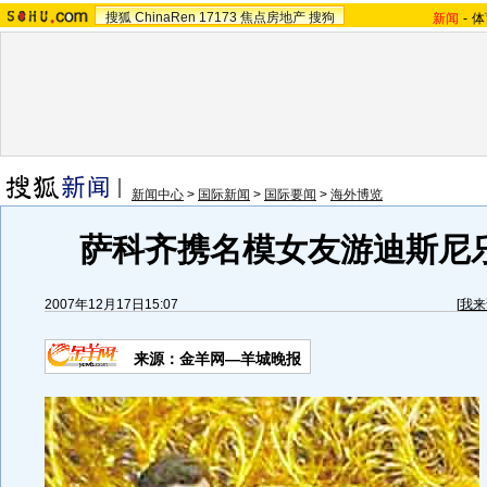
搜狐
ChinaRen
17173
焦点房地产
搜狗
新闻
-
体
新闻中心
>
国际新闻
>
国际要闻
>
海外博览
萨科齐携名模女友游迪斯尼乐
2007年12月17日15:07
[
我来
来源：
金羊网—羊城晚报