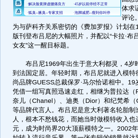
体求
评论
为与萨科齐关系密切的《费加罗报》计划在1
版刊登布吕尼的大幅照片，并配以“卡拉·布
女友”这一醒目标题。
布吕尼1969年出生于意大利都灵，4岁
到法国定居。年轻时期，布吕尼就进入模特
尚品牌GUESS总裁保罗·马尔恰诺相中。1
凭借一组写真照迅速走红，相继为普拉达（Pr
奈儿（Chanel）、迪奥（Dior）和纪梵希（Gi
等品牌代言人。布吕尼是意大利著名轮胎制
人，根本不愁钱花，而她当时做模特收入也达
元，成为时尚界20大顶薪模特之一。2002
始转入流行音乐界，第一张专辑的销量就达到