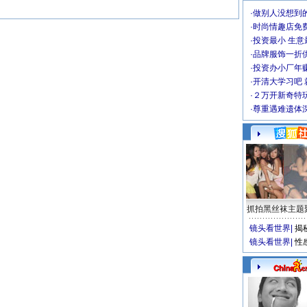
·
做别人没想到的
·
时尚情趣店免
·
投资最小 生意
·
品牌服饰一折
·
投资办小厂年
·
开清大学习吧 
·
２万开新奇特
·
尊重遇难遗体
抓拍黑丝袜主题
镜头看世界
|
揭
镜头看世界
|
性