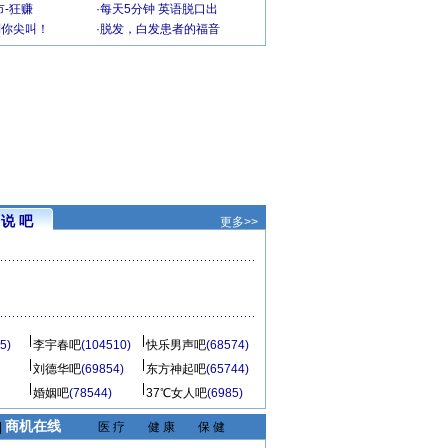
-狂赚
·
每天5分钟 英语脱口出
到你尖叫！
·
脱发，白发患者的福音
说 吧
更多>>
5)
李宇春吧
(104510)
快乐男声吧
(68574)
刘德华吧
(69854)
东方神起吧
(65744)
婚姻吧
(78544)
37℃女人吧
(6985)
商机在线
|
医 疗
健 康
保 健