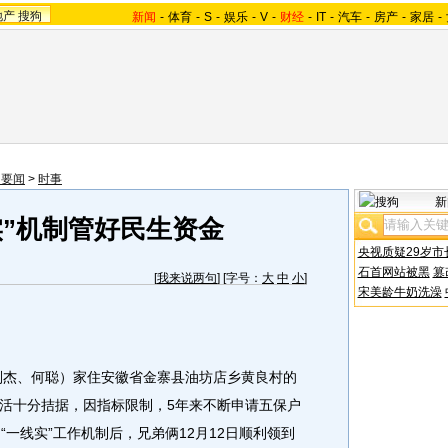
地产
搜狗
新闻
-
体育
-
S
-
娱乐
-
V
-
财经
-
IT
-
汽车
-
房产
-
家居
-
内要闻
>
时事
新
实”机制管好民生资金
央视质疑29岁市
石首网站被黑
篡
[
我来说两句
] [字号：
大
中
小
]
宋美龄牛奶洗澡
刘杰、何聪）家住安徽省金寨县油坊店乡黄良村的
活十分拮据，因指标限制，5年来不断申请五保户
“一线实”工作机制后，兄弟俩12月12日顺利领到