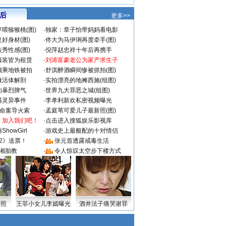
 后
更多>>
喂猕猴桃(图)
·
独家：章子怡带妈妈看电影
好身材(图)
·
佟大为马伊琍再度牵手(图)
秀性感(图)
·
倪萍赵忠祥十年后再携手
服装皆为租赁
·
刘涛富豪老公为家产求生子
颜乘地铁被拍
·
舒淇醉酒瞬间惨被抓拍(图)
做活体解剖
·
实拍漂亮的地摊西施(组图)
的暴烈脾气
·
世界九大罪恶之城(组图)
遇灵异事件
·
李孝利新欢私密视频曝光
成命案导火索
·
孟庭苇可爱儿子最新照(图)
：加入我们吧！
·
点击进入搜狐娱乐影视库
howGirl
·
游戏史上最般配的十对情侣
2》送票！
·
张元首透露戒毒生活
湘胎教
·
令人惊叹太空步下楼方式
密照
王菲小女儿李嫣曝光
酒井法子痛哭谢罪