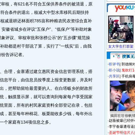
议审核，有621名不符合五保供养条件的被清退，原
0名不符合条件的退出，核减大中型水库移民后期扶持
人，核减退耕还林面积785亩和种粮农民农资综合直补
，安徽省城乡在评议“五保户”、“低保户”等补助对象
象评议、审核审批和张榜公示”的“五步骤”规范操
策补助都是村干部说了算，实行了"一线实"后，由我
纷纷告诉记者。
·
听评书
|
郭德纲
·
听小说
|
鬼吹灯1
合理，金寨通过建立惠民资金信息管理系统，搭
·
共享区
|
手机病
信息平台，由信息员按季度上报变更数据，并及时
出，把帮助留给最需要的人。在白塔畈乡的财政所
统，触摸显示屏，就可以查询到每家每户享受国家
统里面，所有的村民家庭资料全部登记在录，包括
成，甚至每年种棉花、板栗能收多少钱，每年外出
揭田壮壮徐帆
·
赵薇被爆已经怀
一个家庭有134项信息之多。
·
李宇春爆遭母逼
·
圣诞节明信片八