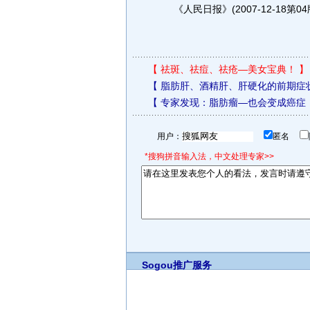
《人民日报》(2007-12-18第0
【
祛斑、祛痘、祛疮—美女宝典！
】
【
脂肪肝、酒精肝、肝硬化的前期症
【
专家发现：脂肪瘤—也会变成癌症
用户：
匿名
*搜狗拼音输入法，中文处理专家>>
Sogou推广服务