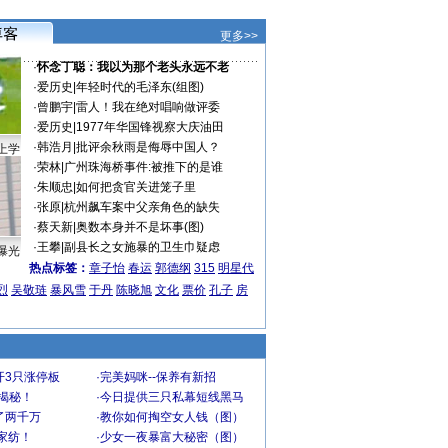
更多>>
·
怀念丁聪：我以为那个老头永远不老
·
爱历史
|
年轻时代的毛泽东(组图)
·
曾鹏宇
|
雷人！我在绝对唱响做评委
·
爱历史
|
1977年华国锋视察大庆油田
·
韩浩月
|
批评余秋雨是侮辱中国人？
上学
·
荣林
|
广州珠海桥事件:被推下的是谁
·
朱顺忠
|
如何把贪官关进笼子里
·
张原
|
杭州飙车案中父亲角色的缺失
·
蔡天新
|
奥数本身并不是坏事(图)
·
王攀
|
副县长之女施暴的卫生巾疑虑
曝光
热点标签：
章子怡
春运
郭德纲
315
明星代
烈
吴敬琏
暴风雪
于丹
陈晓旭
文化
票价
孔子
房
开3只涨停板
·
完美妈咪--保养有新招
大揭秘！
·
今日提供三只私幕短线黑马
了两千万
·
教你如何掏空女人钱（图）
家纺！
·
少女一夜暴富大秘密（图）