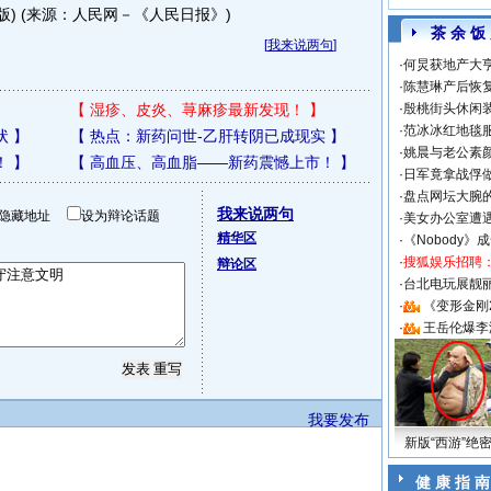
4版) (来源：人民网－《人民日报》)
茶 余 饭
[
我来说两句
]
·
何炅获地产大亨
·
陈慧琳产后恢复
【
湿疹、皮炎、荨麻疹最新发现！
】
·
殷桃街头休闲装
·
范冰冰红地毯
状
】
【
热点：新药问世-乙肝转阴已成现实
】
·
姚晨与老公素
！
】
【
高血压、高血脂——新药震憾上市！
】
·
日军竟拿战俘
·
盘点网坛大腕
我来说两句
隐藏地址
设为辩论话题
·
美女办公室遭
精华区
·
《Nobody》
·
搜狐娱乐招聘
辩论区
·
台北电玩展靓丽S
·
《变形金刚
·
王岳伦爆李
我要发布
新版“西游”绝
健 康 指 南