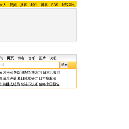
女人
-
视频
-
播客
-
邮件
-
博客
-
BBS
-
我说两句
闻
网页
博客
音乐
图片
说吧
长
邓玉娇失踪
朝鲜军事演习
日本兵赎罪
改温总讲话
夏日减肥秘方
日本瘦脸法
中共卧底结局
慈禧不快乐
侵略中国报告