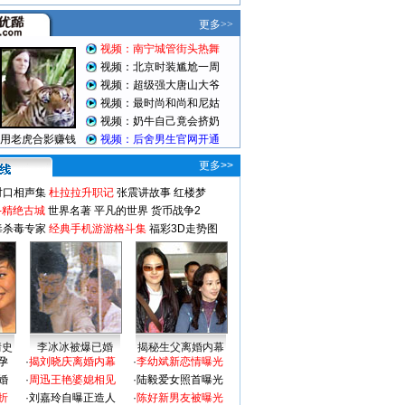
更多>>
对口相声集
杜拉拉升职记
张震讲故事
红楼梦
-精绝古城
世界名著
平凡的世界
货币战争2
毒杀毒专家
经典手机游游格斗集
福彩3D走势图
情史
李冰冰被爆已婚
揭秘生父离婚内幕
孕
·
揭刘晓庆离婚内幕
·
李幼斌新恋情曝光
婚
·
周迅王艳婆媳相见
·
陆毅爱女照首曝光
折
·
刘嘉玲自曝正造人
·
陈好新男友被曝光