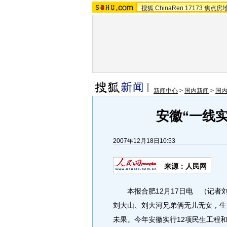
搜狐
ChinaRen
17173
焦点房
新闻中心
>
国内新闻
>
国
安徽“一线
2007年12月18日10:53
来源：人民网
本报合肥12月17日电 （记者
刘大山、刘大河兄弟俩无儿无女，生
未果。今年安徽实行12项民生工程和