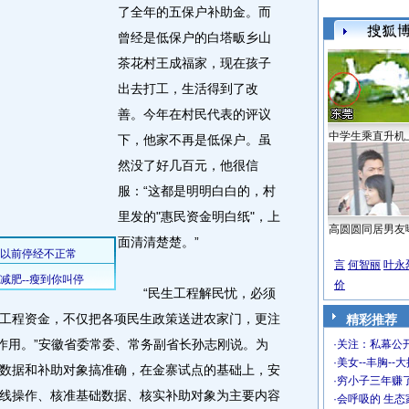
了全年的五保户补助金。
而
曾经是低保户的白塔畈乡山
茶花村王成福家，现在孩子
出去打工，生活得到了改
善。今年在村民代表的评议
中学生乘直升机
下，他家不再是低保户。虽
然没了好几百元，他很信
服：“这都是明明白白的，村
里发的"惠民资金明白纸"，上
高圆圆同居男友
面清清楚楚。”
言
何智丽
叶永
价
“民生工程解民忧，必须
工程资金，不仅把各项民生政策送进农家门，更注
精彩推荐
"作用。”安徽省委常委、常务副省长孙志刚说。为
·
关注：私幕公
·
美女--丰胸--
数据和补助对象搞准确，在金寨试点的基础上，安
·
穷小子三年赚
线操作、核准基础数据、核实补助对象为主要内容
·
会呼吸的 生态