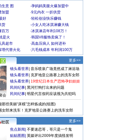
生意 图
·
孕妈妈美腹火爆加盟中
费加盟
·
9元内衣 一折供货
最好
·
轻松创业快乐赚钱
供货
·
小女人吃冰淇淋赚大钱
赚百万
·
冰淇淋店年利108万！
就是火
·
韩国V8服饰卖疯了！
玩具超市
·
高血压病人 如何进补
深埋代替火化
·
六毛钱成本 年利润100万
更多>>
镜头看世界
|
音乐喷泉广场竟然成了淋浴场
镜头看世界
|
克罗地亚公路赛上的洗车女郎
镜头看世界
|
19世纪日本生产恐怖孕妇娃娃
民间纪事
|
黑河打狗打出来的问题
民间纪事
|
明星代言假药应该视为共犯吗
聚会
秘那些美丽“床模”怎样炼成的(组图)
感女郎来洗车！克罗地亚公路赛上的洗车女郎
更多>>
焦点新闻
|
不要迷恋哥，哥只是一个鬼
贴贴图图
|
英媒评出2009年度搞怪发明