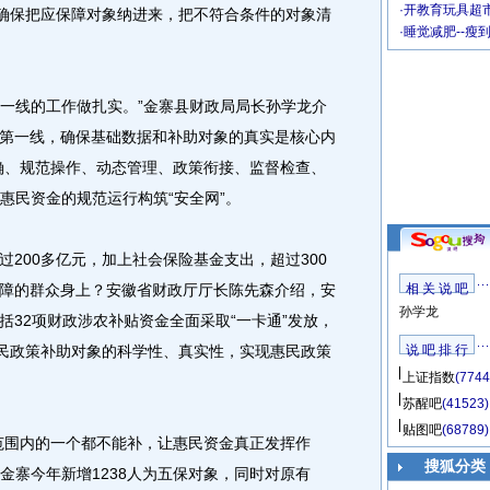
·
开教育玩具超市
，确保把应保障对象纳进来，把不符合条件的对象清
·
睡觉减肥--瘦
一线的工作做扎实。”金寨县财政局局长孙学龙介
第一线，确保基础数据和补助对象的真实是核心内
确、规范操作、动态管理、政策衔接、监督检查、
为惠民资金的规范运行构筑“安全网”。
00多亿元，加上社会保险基金支出，超过300
障的群众身上？安徽省财政厅厅长陈先森介绍，安
相 关 说 吧
孙学龙
括32项财政涉农补贴资金全面采取“一卡通”发放，
惠民政策补助对象的科学性、真实性，实现惠民政策
说 吧 排 行
上证指数
(7744
苏醒吧
(41523)
贴图吧
(68789)
围内的一个都不能补，让惠民资金真正发挥作
搜狐分类
，金寨今年新增1238人为五保对象，同时对原有