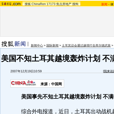
搜狐
ChinaRen
17173
焦点房地产
搜狗
新闻
-
体
新闻中心
>
国际新闻
>
土耳其议会通过越境打击库尔德武装
>
美国不知土耳其越境轰炸计划 不
2007年12月19日10:59
[
我来说
来源：中国网
美国事先不知土耳其越境轰炸计划 不
综合外电报道，近日，土耳其出动战机