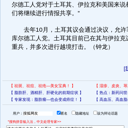
尔德工人党对于土耳其、伊拉克和美国来说
们将继续进行情报共享。”
去年10月，土耳其议会通过决议，允许
库尔德工人党。土耳其目前已在其与伊拉克
重兵，并多次进行越境打击。（钟龙）
[
【
祛斑、祛痘、祛疮—美女宝典！
】
【
湿疹、皮炎、荨
【
脂肪肝、酒精肝、肝硬化的前期症状
】
【
热点：新药问世
【
专家发现：脂肪瘤—也会变成癌症！
】
【
高血压、高血脂
用户：
匿名
隐藏地址
设为辩论话题
*搜狗拼音输入法，中文处理专家>>