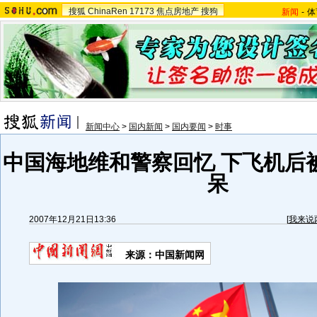
搜狐
ChinaRen
17173
焦点房地产
搜狗
新闻
-
体
新闻中心
>
国内新闻
>
国内要闻
>
时事
中国海地维和警察回忆 下飞机后
呆
2007年12月21日13:36
[
我来说
来源：中国新闻网