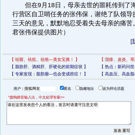
但在9月18日，母亲去世的噩耗传到了
行营区自卫哨任务的张伟保，谢绝了队领导
三天的意见，默默地忍受着失去母亲的痛苦
君张伟保提供图片）
[
【
祛斑、祛痘、祛疮—美女宝典！
】
【
湿疹、皮炎、荨
【
脂肪肝、酒精肝、肝硬化的前期症状
】
【
热点：新药问世
【
专家发现：脂肪瘤—也会变成癌症！
】
【
高血压、高血脂
用户：
匿名
隐藏地址
设为辩论话题
*搜狗拼音输入法，中文处理专家>>