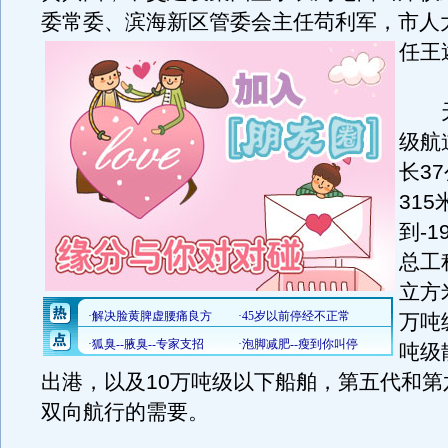
委常委、滨海新区管委会主任苟利军，市人
任王
天津
级航
长3
31
到-1
总工
立方
万吨
吨级
出港，以及10万吨级以下船舶，第五代和第
双向航行的需要。