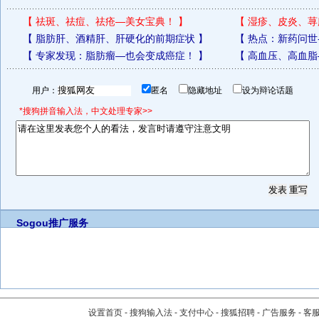
【
祛斑、祛痘、祛疮—美女宝典！
】
【
湿疹、皮炎、荨
【
脂肪肝、酒精肝、肝硬化的前期症状
】
【
热点：新药问世
【
专家发现：脂肪瘤—也会变成癌症！
】
【
高血压、高血脂
用户：
匿名
隐藏地址
设为辩论话题
*搜狗拼音输入法，中文处理专家>>
Sogou推广服务
设置首页
-
搜狗输入法
-
支付中心
-
搜狐招聘
-
广告服务
-
客