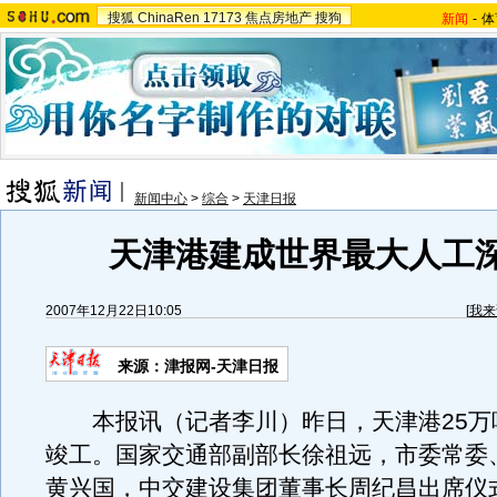
搜狐
ChinaRen
17173
焦点房地产
搜狗
新闻
-
体
新闻中心
>
综合
>
天津日报
天津港建成世界最大人工
2007年12月22日10:05
[
我来
来源：津报网-天津日报
本报讯（记者李川）昨日，天津港25万
竣工。国家交通部副部长徐祖远，市委常委
黄兴国，中交建设集团董事长周纪昌出席仪