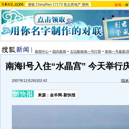
搜狐
ChinaRen
17173
焦点房地产
搜狗
新闻
-
体
新闻中心
>
国内新闻
>
古沉船南海一号打捞
>
南海一号最新消
南海Ⅰ号入住“水晶宫” 今天举行庆
2007年12月28日02:42
[
我来
来源：金羊网-新快报