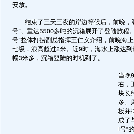
安放。
结束了三天三夜的岸边等候后，前晚，装
号”、重达5500多吨的沉箱展开了登陆旅程。
号”整体打捞副总指挥王仁义介绍，前晚海
七级，浪高超过2米。近9时，海水上涨达到
幅3米多，沉箱登陆的时机到了。
当晚9
右，
块长
多、厚
板并
成了
Ⅰ号”