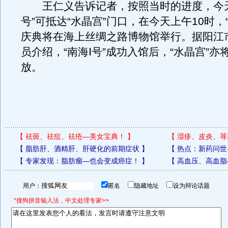
王仁义告诉记者，按照当时的进度，今天
号”可抵达“水晶宫”门口，在今天上午10时，“
庆典将在海上丝绸之路博物馆举行。据阳江
员介绍，“南海Ⅰ号”成功入馆后，“水晶宫”亦
放。
【
祛斑、祛痘、祛疮—美女宝典！
】
【
湿疹、皮炎、荨
【
脂肪肝、酒精肝、肝硬化的前期症状
】
【
热点：新药问世
【
专家发现：脂肪瘤—也会变成癌症！
】
【
高血压、高血脂
用户：
匿名
隐藏地址
设为辩论话题
*搜狗拼音输入法，中文处理专家>>