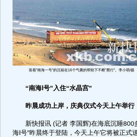
装着"南海一号"的沉箱在16个气囊的帮助下不断"爬行"。李小萌/摄
“南海Ⅰ号”入住“水晶宫”
昨晨成功上岸，庆典仪式今天上午举行
新快报讯 (记者 李国辉)在海底沉睡800
海Ⅰ号”昨晨终于登陆，今天上午它将被正式送