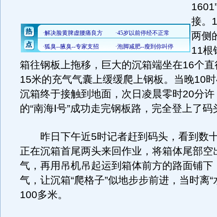
160
接。
两侧
11
箱往钢板上拖移，巨大的沉箱端坐在16个直
15米的充气气囊上缓缓爬上钢板。当晚10时
沉箱终于接触到地面，次日凌晨零时20分许，
的“南海Ⅰ号”成功走完钢板路，完全登上了码
昨日下午近5时记者赶到码头，看到数十
正在沉箱首尾两头来回作业，将箱体尾部空
气，再用吊机吊起运到箱体前方的路面铺下
气，让沉箱“爬格子”似地步步前进，当时离“
100多米。