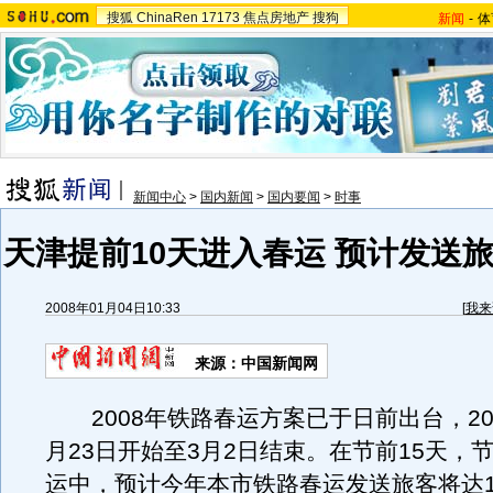
搜狐
ChinaRen
17173
焦点房地产
搜狗
新闻
-
体
新闻中心
>
国内新闻
>
国内要闻
>
时事
天津提前10天进入春运 预计发送旅
2008年01月04日10:33
[
我来
来源：中国新闻网
2008年铁路春运方案已于日前出台，20
月23日开始至3月2日结束。在节前15天，节
运中，预计今年本市铁路春运发送旅客将达1