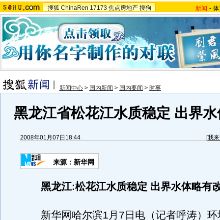
搜狐
ChinaRen
17173
焦点房地产
搜狗
新闻
-
体
新闻中心
>
国内新闻
>
国内要闻
>
时事
黑龙江省松花江水质稳定 出界水
2008年01月07日18:44
[
我来
来源：新华网
黑龙江:松花江水质稳定 出界水体略有
新华网哈尔滨1月7日电（记者呼涛）环