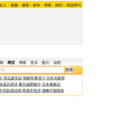
女人
-
视频
-
播客
-
邮件
-
博客
-
BBS
-
我说两句
闻
网页
博客
音乐
图片
说吧
长
邓玉娇失踪
朝鲜军事演习
日本兵赎罪
改温总讲话
夏日减肥秘方
日本瘦脸法
中共卧底结局
慈禧不快乐
侵略中国报告