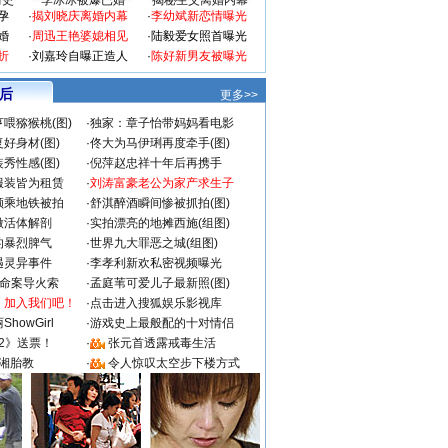
情史
李冰冰被爆已婚
揭秘生父离婚内幕
孕
·
揭刘晓庆离婚内幕
·
李幼斌新恋情曝光
婚
·
周迅王艳婆媳相见
·
陆毅爱女照首曝光
折
·
刘嘉玲自曝正造人
·
陈好新男友被曝光
 后
更多>>
喂猕猴桃(图)
·
独家：章子怡带妈妈看电影
好身材(图)
·
佟大为马伊琍再度牵手(图)
秀性感(图)
·
倪萍赵忠祥十年后再携手
服装皆为租赁
·
刘涛富豪老公为家产求生子
颜乘地铁被拍
·
舒淇醉酒瞬间惨被抓拍(图)
做活体解剖
·
实拍漂亮的地摊西施(组图)
的暴烈脾气
·
世界九大罪恶之城(组图)
遇灵异事件
·
李孝利新欢私密视频曝光
成命案导火索
·
孟庭苇可爱儿子最新照(图)
：加入我们吧！
·
点击进入搜狐娱乐影视库
howGirl
·
游戏史上最般配的十对情侣
2》送票！
·
张元首透露戒毒生活
湘胎教
·
令人惊叹太空步下楼方式