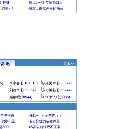
-狂赚
·
每天5分钟 英语脱口出
到你尖叫！
·
脱发，白发患者的福音
说 吧
更多>>
5)
李宇春吧
(104510)
快乐男声吧
(68574)
刘德华吧
(69854)
东方神起吧
(65744)
婚姻吧
(78544)
37℃女人吧
(6985)
爆丰胸秘诀
·
减肥--小肚子赘肉没了
你尖叫(图)
·
吸引异性的秘密武器
3000
·
45岁以前停经不正常