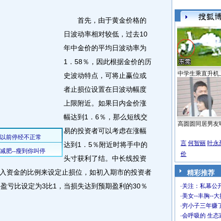
首先，由于黄金价格的
日波动率相对较低，过去10
年中金价的平均日波动率为
1．58％，因此根据金价的历
中学生乘直升机
史波动特点，可将止赢位或
者止损位设置在日波动幅度
上限附近。如果日内金价涨
幅达到1．6％，那么短线交
高圆圆同居男友
易的投资者可以考虑在涨幅
言
何智丽
叶永
达到1．5％附近时将手中的
价
头寸获利了结。中长线投资
入资金的比例来设定止损位，如初入期市的投资者
精彩推荐
盈亏比设定为3比1，当损失达到预期盈利的30％
·
关注：私幕公
·
美女--丰胸--
·
穷小子三年赚
·
会呼吸的 生态