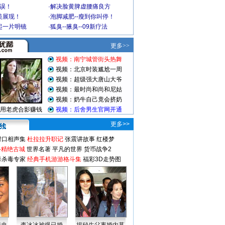
不误！
·
解决脸黄脾虚腰痛良方
美展现！
·
泡脚减肥--瘦到你叫停！
起一片明镜
·
狐臭--腋臭--09新疗法
更多>>
对口相声集
杜拉拉升职记
张震讲故事
红楼梦
-精绝古城
世界名著
平凡的世界
货币战争2
毒杀毒专家
经典手机游游格斗集
福彩3D走势图