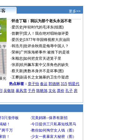
更多>>
·
怀念丁聪：我以为那个老头永远不老
·
爱历史
|
年轻时代的毛泽东(组图)
·
曾鹏宇
|
雷人！我在绝对唱响做评委
·
爱历史
|
1977年华国锋视察大庆油田
·
韩浩月
|
批评余秋雨是侮辱中国人？
上学
·
荣林
|
广州珠海桥事件:被推下的是谁
·
朱顺忠
|
如何把贪官关进笼子里
·
张原
|
杭州飙车案中父亲角色的缺失
·
蔡天新
|
奥数本身并不是坏事(图)
·
王攀
|
副县长之女施暴的卫生巾疑虑
曝光
热点标签：
章子怡
春运
郭德纲
315
明星代
烈
吴敬琏
暴风雪
于丹
陈晓旭
文化
票价
孔子
房
开3只涨停板
·
完美妈咪--保养有新招
大揭秘！
·
今日提供三只私幕短线黑马
了两千万
·
教你如何掏空女人钱（图）
家纺！
·
少女一夜暴富大秘密（图）