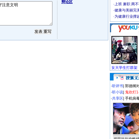
辩论区
·
上班 兼职 两
·
健康与美丽完
·
为健康行业撑
·
听评书
|
郭德纲
·
听小说
|
鬼吹灯1
·
共享区
|
手机病