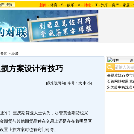
地产
搜狗
新闻
-
体育
-
S
-
娱乐
-
V
-
财经
-
IT
-
汽车
-
房产
-
家居
-
内要闻
>
经济
新
止损方案设计有技巧
央视质疑29岁市
石首网站被黑
篡
[
我来说两句
] [字号：
大
中
小
]
宋美龄牛奶洗澡
正军）重庆期货业人士认为，尽管黄金期货也采
金期货与其他期货品种在交易上还是存在着明显区
设置止损方案时也有窍门可寻。