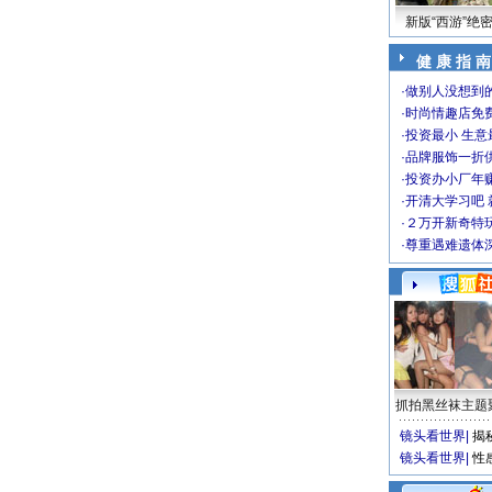
新版“西游”绝
健 康 指 南
·
做别人没想到的
·
时尚情趣店免
·
投资最小 生意
·
品牌服饰一折
·
投资办小厂年
·
开清大学习吧 
·
２万开新奇特
·
尊重遇难遗体
抓拍黑丝袜主题
镜头看世界
|
揭
镜头看世界
|
性