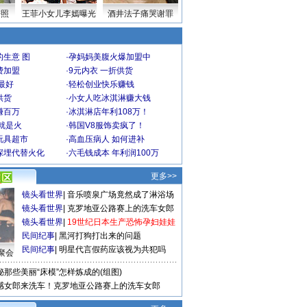
密照
王菲小女儿李嫣曝光
酒井法子痛哭谢罪
生意 图
·
孕妈妈美腹火爆加盟中
费加盟
·
9元内衣 一折供货
最好
·
轻松创业快乐赚钱
供货
·
小女人吃冰淇淋赚大钱
赚百万
·
冰淇淋店年利108万！
就是火
·
韩国V8服饰卖疯了！
玩具超市
·
高血压病人 如何进补
深埋代替火化
·
六毛钱成本 年利润100万
更多>>
镜头看世界
|
音乐喷泉广场竟然成了淋浴场
镜头看世界
|
克罗地亚公路赛上的洗车女郎
镜头看世界
|
19世纪日本生产恐怖孕妇娃娃
民间纪事
|
黑河打狗打出来的问题
民间纪事
|
明星代言假药应该视为共犯吗
聚会
秘那些美丽“床模”怎样炼成的(组图)
感女郎来洗车！克罗地亚公路赛上的洗车女郎