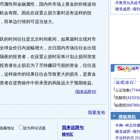
·
开教育玩具超市
属性和金融属性，国内外市场上黄金的价格波动
·
睡觉减肥--瘦
机会有限。因此在设置止损方案时还有这样的技
，而单边行情则可适当放大。
的时间往往是北京时间夜间，如果届时出现对市
全球金价日内波幅增大，次日国内市场往往会出现
隔夜的投资者，在设置止损时应将计划止损同突发
投资者在止损后为了尽快赚回亏损的资金，往往选
，这样操作的结果往往会导致更大的损失，是黄金
资者在逆势操作中所承受的风险远大于预期收益。
说 吧 排 行
上证指数
(7744
[
我来说两句
]
苏醒吧
(41523)
贴图吧
(68789)
我要发布
搜狐商机
·
丰胸--林志玲
我来说两句
隐藏地址
设为辩论话题
·
睡觉减肥--瘦到
精华区
·
开这样的店 日进