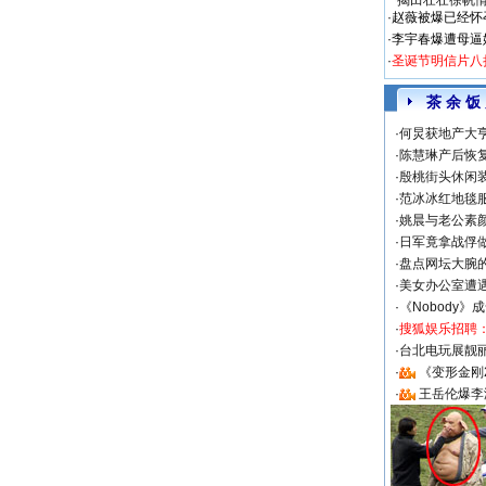
揭田壮壮徐帆
·
赵薇被爆已经怀
·
李宇春爆遭母逼
·
圣诞节明信片八
茶 余 饭
·
何炅获地产大亨
·
陈慧琳产后恢复
·
殷桃街头休闲装
·
范冰冰红地毯
·
姚晨与老公素
·
日军竟拿战俘
·
盘点网坛大腕
·
美女办公室遭
·
《Nobody》
·
搜狐娱乐招聘
·
台北电玩展靓丽S
·
《变形金刚
·
王岳伦爆李