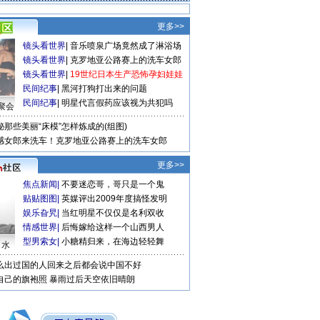
更多>>
镜头看世界
|
音乐喷泉广场竟然成了淋浴场
镜头看世界
|
克罗地亚公路赛上的洗车女郎
镜头看世界
|
19世纪日本生产恐怖孕妇娃娃
民间纪事
|
黑河打狗打出来的问题
民间纪事
|
明星代言假药应该视为共犯吗
聚会
秘那些美丽“床模”怎样炼成的(组图)
感女郎来洗车！克罗地亚公路赛上的洗车女郎
更多>>
焦点新闻
|
不要迷恋哥，哥只是一个鬼
贴贴图图
|
英媒评出2009年度搞怪发明
娱乐旮旯
|
当红明星不仅仅是名利双收
情感世界
|
后悔嫁给这样一个山西男人
型男索女
|
小糖精归来，在海边轻轻舞
口水
么出过国的人回来之后都会说中国不好
自己的旗袍照
暴雨过后天空依旧晴朗