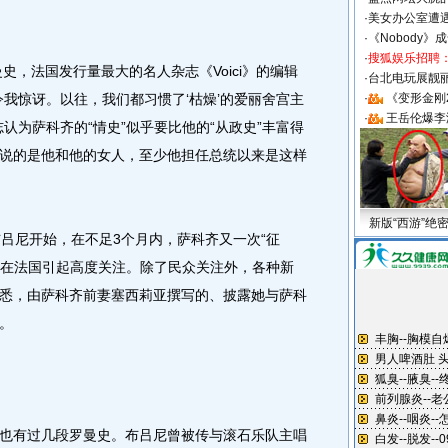
·
美女办公室遭
·
《Nobody》
·
搜狐娱乐招聘
，法国发行量最大的名人杂志《Voici》的编辑
·
台北电玩展靓丽S
我惊讶。以往，我们都习惯了‘枯燥’的爱丽舍宫主
·
《变形金刚
·
王岳伦爆李
认为萨科齐的“情史”似乎要比他的“从政史”丰富得
说的是他和他的女人，至少他担任总统以来是这样
新版“西游”绝
尼开始，在不足3个月内，萨科齐又一次“征
，正在法国引起高度关注。除了民众关注外，各种新
悉，由萨科齐前妻塞西莉亚撰写的、披露她与萨科
。
有过几段罗曼史。布吕尼曾被传与滚石乐队主唱