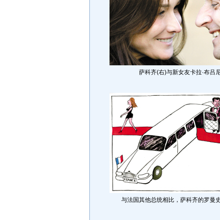
萨科齐(右)与新女友卡拉·布吕
与法国其他总统相比，萨科齐的罗曼