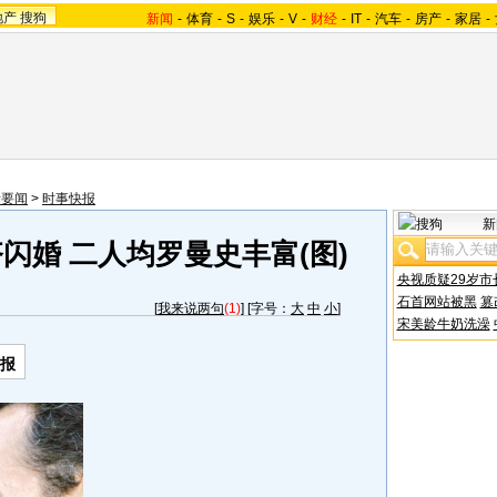
地产
搜狗
新闻
-
体育
-
S
-
娱乐
-
V
-
财经
-
IT
-
汽车
-
房产
-
家居
-
际要闻
>
时事快报
新
闪婚 二人均罗曼史丰富(图)
央视质疑29岁市
石首网站被黑
篡
[
我来说两句
(1)
] [字号：
大
中
小
]
宋美龄牛奶洗澡
日报