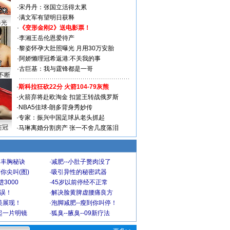
·
宋丹丹：张国立活得太累
·
满文军有望明日获释
曝光
·
《变形金刚2》送电影票！
·
李湘王岳伦恩爱待产
·
黎姿怀孕大肚照曝光 月用30万安胎
·
阿娇懒理冠希返港:不关我的事
·
古巨基：我与霆锋都是一哥
不断
·
斯科拉狂砍22分 火箭104-79灰熊
·
火箭弃将赴欧淘金 扣篮王转战俄罗斯
·
NBA5佳球-朗多背身秀妙传
·
专家：振兴中国足球从老头抓起
连冠
·
马琳离婚分割房产 张一不舍几度落泪
爆丰胸秘诀
·
减肥--小肚子赘肉没了
你尖叫(图)
·
吸引异性的秘密武器
3000
·
45岁以前停经不正常
不误！
·
解决脸黄脾虚腰痛良方
美展现！
·
泡脚减肥--瘦到你叫停！
起一片明镜
·
狐臭--腋臭--09新疗法