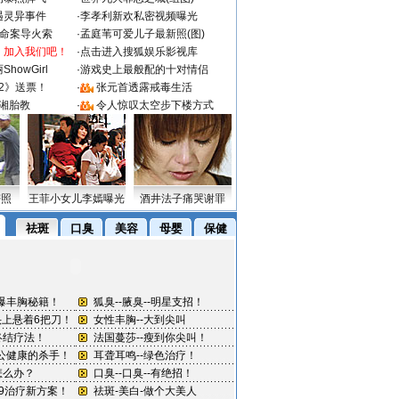
遇灵异事件
·
李孝利新欢私密视频曝光
成命案导火索
·
孟庭苇可爱儿子最新照(图)
：加入我们吧！
·
点击进入搜狐娱乐影视库
howGirl
·
游戏史上最般配的十对情侣
2》送票！
·
张元首透露戒毒生活
湘胎教
·
令人惊叹太空步下楼方式
密照
王菲小女儿李嫣曝光
酒井法子痛哭谢罪