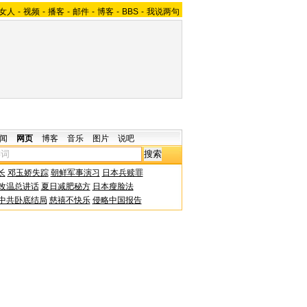
女人
-
视频
-
播客
-
邮件
-
博客
-
BBS
-
我说两句
闻
网页
博客
音乐
图片
说吧
长
邓玉娇失踪
朝鲜军事演习
日本兵赎罪
改温总讲话
夏日减肥秘方
日本瘦脸法
中共卧底结局
慈禧不快乐
侵略中国报告