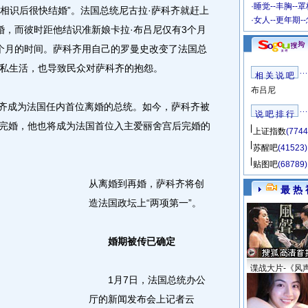
·
睡觉--丰胸--
相识后很快结婚”。法国总统尼古拉·萨科齐就赶上
·
女人--更年期-
婚，而彼时距他结识准新娘卡拉·布吕尼仅有3个月
个月的时间。萨科齐用自己的罗曼史改变了法国总
私生活，也导致民众对萨科齐的抱怨。
相 关 说 吧
布吕尼
齐成为法国任内首位离婚的总统。如今，萨科齐被
说 吧 排 行
尼完婚，他也将成为法国首位入主爱丽舍宫后完婚的
上证指数
(7744
苏醒吧
(41523)
贴图吧
(68789)
从离婚到再婚，萨科齐将创
最 热 
造法国政坛上“两项第一”。
婚期被传已确定
谍战大片-《风
1月7日，法国总统办公
厅的新闻发布会上记者云