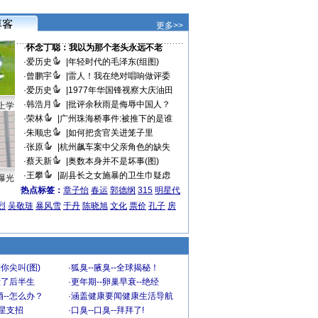
更多>>
·
怀念丁聪：我以为那个老头永远不老
·
爱历史
|
年轻时代的毛泽东(组图)
·
曾鹏宇
|
雷人！我在绝对唱响做评委
·
爱历史
|
1977年华国锋视察大庆油田
·
韩浩月
|
批评余秋雨是侮辱中国人？
上学
·
荣林
|
广州珠海桥事件:被推下的是谁
·
朱顺忠
|
如何把贪官关进笼子里
·
张原
|
杭州飙车案中父亲角色的缺失
·
蔡天新
|
奥数本身并不是坏事(图)
·
王攀
|
副县长之女施暴的卫生巾疑虑
曝光
热点标签：
章子怡
春运
郭德纲
315
明星代
烈
吴敬琏
暴风雪
于丹
陈晓旭
文化
票价
孔子
房
你尖叫(图)
·
狐臭--腋臭--全球揭秘！
毁了后半生
·
更年期--卵巢早衰--绝经
--怎么办？
·
涵盖健康要闻健康生活导航
明星支招
·
口臭--口臭--拜拜了!