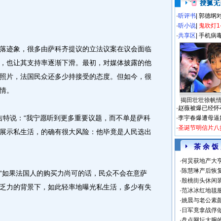
·
听评书
|
郭德纲
·
听小说
|
鬼吹灯1
·
共享区
|
手机病
迹象，很多由萨科齐提议的立法议案在议会面临
，也让其支持率逐渐下滑。最初，对媒体披露的他
照片，法国民众还多少持接受的态度。但如今，很
情。
揭田壮壮徐帆
·
赵薇被爆已经怀
特说：“我宁愿听到更多重要议题，而不单是萨科
·
李宇春爆遭母逼
·
圣诞节明信片八
展示私生活，的确有很大风险：他毕竟是人民选出
茶 余 饭
·
何炅获地产大亨
·
陈慧琳产后恢复
如果法国人的购买力尚可的话，民众不会在意萨
·
殷桃街头休闲装
乏力的背景下，如此轻率地曝光私生活，多少有失
·
范冰冰红地毯
·
姚晨与老公素
·
日军竟拿战俘
·
盘点网坛大腕