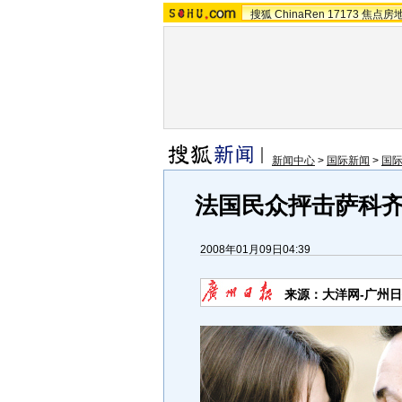
搜狐
ChinaRen
17173
焦点房
新闻中心
>
国际新闻
>
国
法国民众抨击萨科齐
2008年01月09日04:39
来源：
大洋网-广州