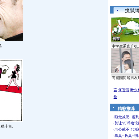
尼。
中学生乘直升机
高圆圆同居男友
言
何智丽
叶永
价
精彩推荐
·
睡觉减肥--瘦到
·
莫让“打呼噜”
史很丰富。
·
老公戒不了烟酒
·
狐臭--腋臭--