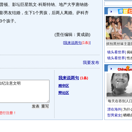
莱普顿、影坛巨星凯文·科斯特纳、地产大亨唐纳德·
影男友结婚，生下1个男孩，后两人离婚。萨科齐
3个孩子。
(责任编辑：黄成勋)
[
我来说两句
(1条)
]
抓拍黑丝袜主题
镜头看世界
|
揭
镜头看世界
|
性
我要发布
我来说两句
(1条)
精华区
辩论区
每天在吞别人
漂在海外
|
为什
进行注册！
型男索女
|
晒晒