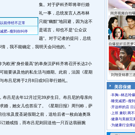
集。对于萨科齐即将举行婚
礼一事，总统发言人杰布林
闺房视频自拍
只能“幽默”地回避，因为这不
是谣言，却也不是“公众议
题”。对于记者的提问，总统
自爆捉奸后恶梦
事情，我不能确定，我明天会问他的。”
欧洲“身价最高”的单身汉萨科齐将召开长达2小
可能要谈及他的私生活与婚期。此前，法国《星期
刘翔亚锦赛三
与布吕尼将于2月8日或9日举行婚礼。
美容保健
·
丰胸--林志玲
布吕尼去年12月过完39岁生日。布吕尼的母亲向
·
睡觉减肥--瘦到
求婚，她女儿也答应了。《星期日报》周刊称，萨
·
开这样的店 日进
·
上班 兼职 两
前往埃及度圣诞假期之前，送给后者一枚由迪奥珠
·
健康与美丽完
形订婚戒指，而布吕尼则回送他一只百达翡丽腕
·
为健康行业撑