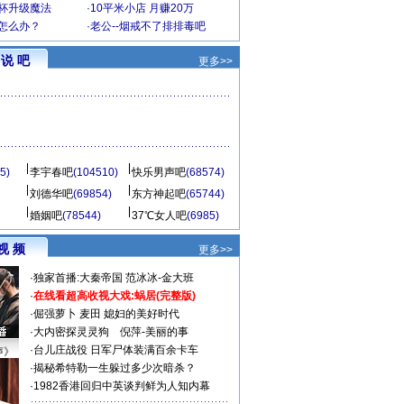
罩杯升级魔法
·
10平米小店 月赚20万
-怎么办？
·
老公--烟戒不了排排毒吧
说 吧
更多>>
5)
李宇春吧
(104510)
快乐男声吧
(68574)
刘德华吧
(69854)
东方神起吧
(65744)
婚姻吧
(78544)
37℃女人吧
(6985)
视 频
更多>>
·
独家首播:大秦帝国
范冰冰-金大班
·
在线看超高收视大戏:
蜗居(完整版)
·
倔强萝卜
麦田
媳妇的美好时代
·
大内密探灵灵狗
倪萍-美丽的事
·
台儿庄战役 日军尸体装满百余卡车
声》
·
揭秘希特勒一生躲过多少次暗杀？
·
1982香港回归中英谈判鲜为人知内幕