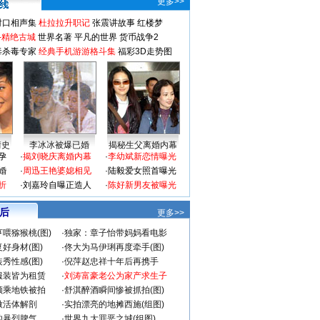
更多>>
对口相声集
杜拉拉升职记
张震讲故事
红楼梦
-精绝古城
世界名著
平凡的世界
货币战争2
毒杀毒专家
经典手机游游格斗集
福彩3D走势图
情史
李冰冰被爆已婚
揭秘生父离婚内幕
孕
·
揭刘晓庆离婚内幕
·
李幼斌新恋情曝光
婚
·
周迅王艳婆媳相见
·
陆毅爱女照首曝光
折
·
刘嘉玲自曝正造人
·
陈好新男友被曝光
 后
更多>>
喂猕猴桃(图)
·
独家：章子怡带妈妈看电影
好身材(图)
·
佟大为马伊琍再度牵手(图)
秀性感(图)
·
倪萍赵忠祥十年后再携手
服装皆为租赁
·
刘涛富豪老公为家产求生子
颜乘地铁被拍
·
舒淇醉酒瞬间惨被抓拍(图)
做活体解剖
·
实拍漂亮的地摊西施(组图)
的暴烈脾气
·
世界九大罪恶之城(组图)