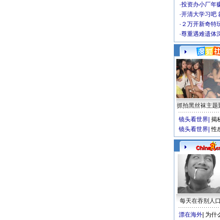
·
投资办小厂年
·
开清大学习吧 
·
２万开新奇特
·
尊重遇难遗体
抓拍黑丝袜主题
镜头看世界
|
揭
镜头看世界
|
性
每天在吞别人
漂在海外
|
为什