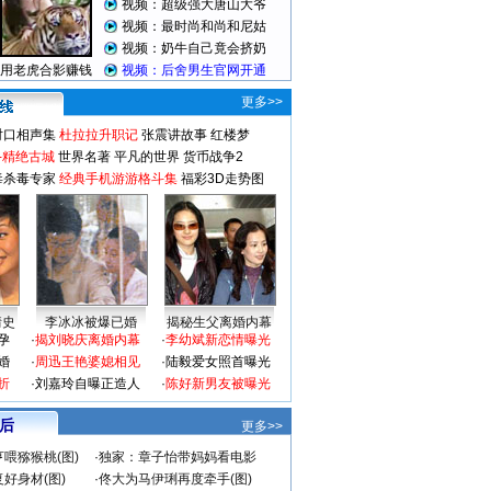
更多>>
对口相声集
杜拉拉升职记
张震讲故事
红楼梦
-精绝古城
世界名著
平凡的世界
货币战争2
毒杀毒专家
经典手机游游格斗集
福彩3D走势图
情史
李冰冰被爆已婚
揭秘生父离婚内幕
孕
·
揭刘晓庆离婚内幕
·
李幼斌新恋情曝光
婚
·
周迅王艳婆媳相见
·
陆毅爱女照首曝光
折
·
刘嘉玲自曝正造人
·
陈好新男友被曝光
 后
更多>>
喂猕猴桃(图)
·
独家：章子怡带妈妈看电影
好身材(图)
·
佟大为马伊琍再度牵手(图)