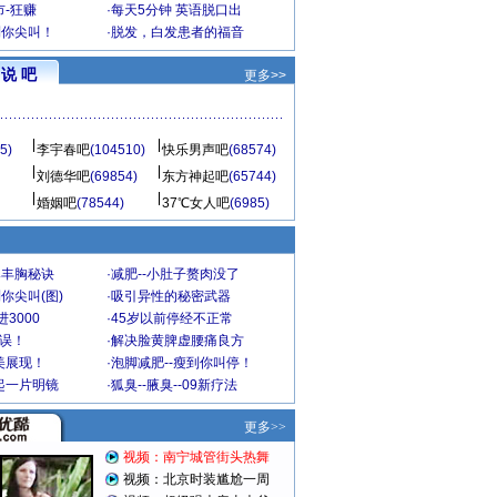
-狂赚
·
每天5分钟 英语脱口出
到你尖叫！
·
脱发，白发患者的福音
说 吧
更多>>
5)
李宇春吧
(104510)
快乐男声吧
(68574)
刘德华吧
(69854)
东方神起吧
(65744)
婚姻吧
(78544)
37℃女人吧
(6985)
爆丰胸秘诀
·
减肥--小肚子赘肉没了
你尖叫(图)
·
吸引异性的秘密武器
3000
·
45岁以前停经不正常
不误！
·
解决脸黄脾虚腰痛良方
美展现！
·
泡脚减肥--瘦到你叫停！
起一片明镜
·
狐臭--腋臭--09新疗法