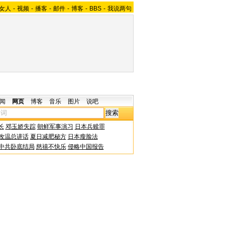
女人
-
视频
-
播客
-
邮件
-
博客
-
BBS
-
我说两句
闻
网页
博客
音乐
图片
说吧
长
邓玉娇失踪
朝鲜军事演习
日本兵赎罪
改温总讲话
夏日减肥秘方
日本瘦脸法
中共卧底结局
慈禧不快乐
侵略中国报告