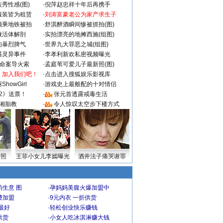
秀性感(图)
·
倪萍赵忠祥十年后再携手
服装皆为租赁
·
刘涛富豪老公为家产求生子
颜乘地铁被拍
·
舒淇醉酒瞬间惨被抓拍(图)
做活体解剖
·
实拍漂亮的地摊西施(组图)
的暴烈脾气
·
世界九大罪恶之城(组图)
遇灵异事件
·
李孝利新欢私密视频曝光
成命案导火索
·
孟庭苇可爱儿子最新照(图)
：加入我们吧！
·
点击进入搜狐娱乐影视库
howGirl
·
游戏史上最般配的十对情侣
2》送票！
·
张元首透露戒毒生活
湘胎教
·
令人惊叹太空步下楼方式
密照
王菲小女儿李嫣曝光
酒井法子痛哭谢罪
生意 图
·
孕妈妈美腹火爆加盟中
费加盟
·
9元内衣 一折供货
最好
·
轻松创业快乐赚钱
供货
·
小女人吃冰淇淋赚大钱