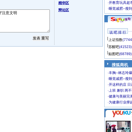
·
开教育玩具超市
精华区
·
睡觉减肥--瘦
辩论区
说 吧 排 行
上证指数
(7744
苏醒吧
(41523)
贴图吧
(68789)
搜狐商机
·
丰胸--林志玲
·
睡觉减肥--瘦到
·
开这样的店 日进
·
上班 兼职 两
·
健康与美丽完
·
为健康行业撑