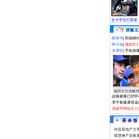
·
听评书
|
郭德纲
·
听小说
|
鬼吹灯1
·
共享区
|
手机病
揭田壮壮徐帆
·
赵薇被爆已经怀
·
李宇春爆遭母逼
·
圣诞节明信片八
茶 余 饭
·
何炅获地产大亨
·
陈慧琳产后恢复