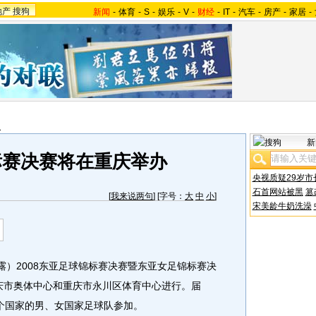
地产
搜狗
新闻
-
体育
-
S
-
娱乐
-
V
-
财经
-
IT
-
汽车
-
房产
-
家居
-
报
新
标赛决赛将在重庆举办
央视质疑29岁市
石首网站被黑
篡
[
我来说两句
] [字号：
大
中
小
]
宋美龄牛奶洗澡
）2008东亚足球锦标赛决赛暨东亚女足锦标赛决
重庆市奥体中心和重庆市永川区体育中心进行。届
个国家的男、女国家足球队参加。