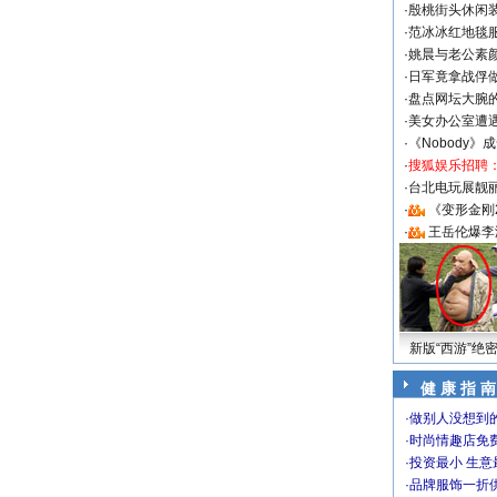
·
殷桃街头休闲装
·
范冰冰红地毯
·
姚晨与老公素
·
日军竟拿战俘
·
盘点网坛大腕
·
美女办公室遭
·
《Nobody》
·
搜狐娱乐招聘
·
台北电玩展靓丽S
·
《变形金刚
·
王岳伦爆李
新版“西游”绝
健 康 指 南
·
做别人没想到的
·
时尚情趣店免
·
投资最小 生意
·
品牌服饰一折