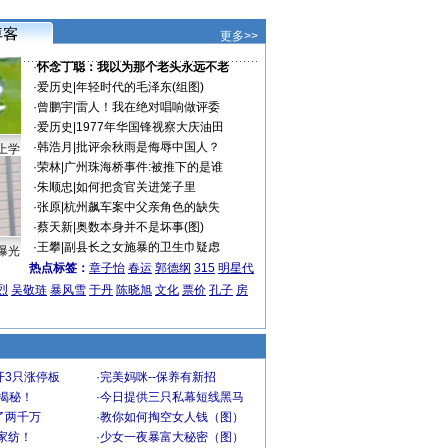
更多>>
·
怀念丁聪：我以为那个老头永远不老
·
爱历史
|
年轻时代的毛泽东(组图)
·
曾鹏宇
|
雷人！我在绝对唱响做评委
·
爱历史
|
1977年华国锋视察大庆油田
·
韩浩月
|
批评余秋雨是侮辱中国人？
上学
·
荣林
|
广州珠海桥事件:被推下的是谁
·
朱顺忠
|
如何把贪官关进笼子里
·
张原
|
杭州飙车案中父亲角色的缺失
·
蔡天新
|
奥数本身并不是坏事(图)
·
王攀
|
副县长之女施暴的卫生巾疑虑
曝光
热点标签：
章子怡
春运
郭德纲
315
明星代
烈
吴敬琏
暴风雪
于丹
陈晓旭
文化
票价
孔子
房
开3只涨停板
·
完美妈咪--保养有新招
大揭秘！
·
今日提供三只私幕短线黑马
了两千万
·
教你如何掏空女人钱（图）
家纺！
·
少女一夜暴富大秘密（图）