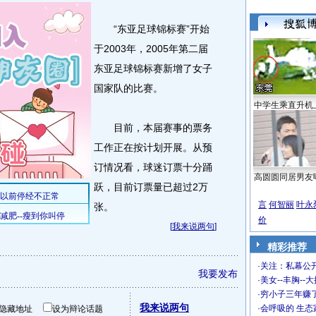
“东亚足球锦标赛”开始
于2003年，2005年第二届
东亚足球锦标赛新增了女子
国家队的比赛。
中学生乘直升机
目前，本届赛事的票务
工作正在按计划开展。从预
订情况看，球迷订票十分踊
高圆圆同居男友
跃，目前订票量已超过2万
言
何智丽
叶永
张。
价
[
我来说两句
]
精彩推荐
·
关注：私幕公
我要发布
·
美女--丰胸--
·
穷小子三年赚
我来说两句
·
会呼吸的 生态
隐藏地址
设为辩论话题