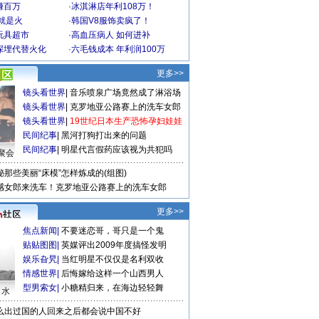
赚百万
·
冰淇淋店年利108万！
就是火
·
韩国V8服饰卖疯了！
玩具超市
·
高血压病人 如何进补
深埋代替火化
·
六毛钱成本 年利润100万
更多>>
镜头看世界
|
音乐喷泉广场竟然成了淋浴场
镜头看世界
|
克罗地亚公路赛上的洗车女郎
镜头看世界
|
19世纪日本生产恐怖孕妇娃娃
民间纪事
|
黑河打狗打出来的问题
民间纪事
|
明星代言假药应该视为共犯吗
聚会
秘那些美丽“床模”怎样炼成的(组图)
感女郎来洗车！克罗地亚公路赛上的洗车女郎
更多>>
焦点新闻
|
不要迷恋哥，哥只是一个鬼
贴贴图图
|
英媒评出2009年度搞怪发明
娱乐旮旯
|
当红明星不仅仅是名利双收
情感世界
|
后悔嫁给这样一个山西男人
型男索女
|
小糖精归来，在海边轻轻舞
口水
么出过国的人回来之后都会说中国不好