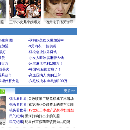
密照
王菲小女儿李嫣曝光
酒井法子痛哭谢罪
生意 图
·
孕妈妈美腹火爆加盟中
费加盟
·
9元内衣 一折供货
最好
·
轻松创业快乐赚钱
供货
·
小女人吃冰淇淋赚大钱
赚百万
·
冰淇淋店年利108万！
就是火
·
韩国V8服饰卖疯了！
玩具超市
·
高血压病人 如何进补
深埋代替火化
·
六毛钱成本 年利润100万
更多>>
镜头看世界
|
音乐喷泉广场竟然成了淋浴场
镜头看世界
|
克罗地亚公路赛上的洗车女郎
镜头看世界
|
19世纪日本生产恐怖孕妇娃娃
民间纪事
|
黑河打狗打出来的问题
民间纪事
|
明星代言假药应该视为共犯吗
聚会