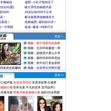
爆丰胸秘诀
·
减肥--小肚子赘肉没了
你尖叫(图)
·
吸引异性的秘密武器
3000
·
45岁以前停经不正常
不误！
·
解决脸黄脾虚腰痛良方
美展现！
·
泡脚减肥--瘦到你叫停！
起一片明镜
·
狐臭--腋臭--09新疗法
更多>>
对口相声集
杜拉拉升职记
张震讲故事
红楼梦
-精绝古城
世界名著
平凡的世界
货币战争2
毒杀毒专家
经典手机游游格斗集
福彩3D走势图