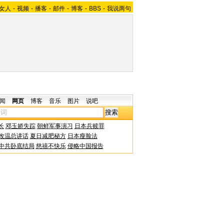
女人
-
视频
-
播客
-
邮件
-
博客
-
BBS
-
我说两句
闻
网页
博客
音乐
图片
说吧
长
邓玉娇失踪
朝鲜军事演习
日本兵赎罪
改温总讲话
夏日减肥秘方
日本瘦脸法
中共卧底结局
慈禧不快乐
侵略中国报告