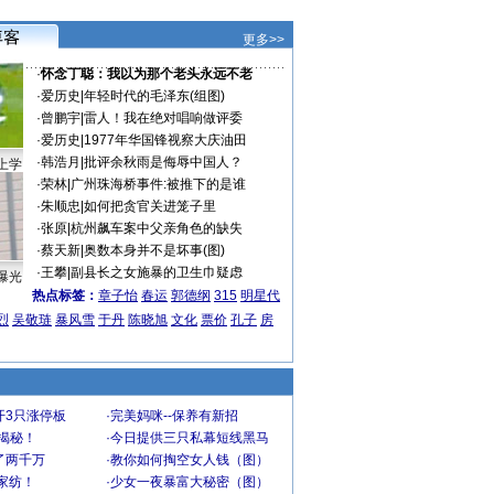
更多>>
·
怀念丁聪：我以为那个老头永远不老
·
爱历史
|
年轻时代的毛泽东(组图)
·
曾鹏宇
|
雷人！我在绝对唱响做评委
·
爱历史
|
1977年华国锋视察大庆油田
·
韩浩月
|
批评余秋雨是侮辱中国人？
上学
·
荣林
|
广州珠海桥事件:被推下的是谁
·
朱顺忠
|
如何把贪官关进笼子里
·
张原
|
杭州飙车案中父亲角色的缺失
·
蔡天新
|
奥数本身并不是坏事(图)
·
王攀
|
副县长之女施暴的卫生巾疑虑
曝光
热点标签：
章子怡
春运
郭德纲
315
明星代
烈
吴敬琏
暴风雪
于丹
陈晓旭
文化
票价
孔子
房
开3只涨停板
·
完美妈咪--保养有新招
大揭秘！
·
今日提供三只私幕短线黑马
了两千万
·
教你如何掏空女人钱（图）
家纺！
·
少女一夜暴富大秘密（图）