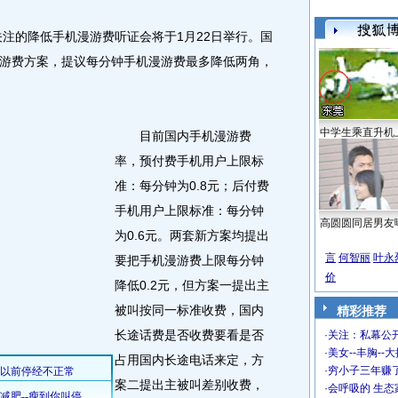
的降低手机漫游费听证会将于1月22日举行。国
游费方案，提议每分钟手机漫游费最多降低两角，
中学生乘直升机
目前国内手机漫游费
率，预付费手机用户上限标
准：每分钟为0.8元；后付费
手机用户上限标准：每分钟
高圆圆同居男友
为0.6元。两套新方案均提出
言
何智丽
叶永
要把手机漫游费上限每分钟
价
降低0.2元，但方案一提出主
被叫按同一标准收费，国内
精彩推荐
长途话费是否收费要看是否
·
关注：私幕公
·
美女--丰胸--
占用国内长途电话来定，方
·
穷小子三年赚
案二提出主被叫差别收费，
·
会呼吸的 生态