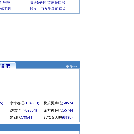
-狂赚
·
每天5分钟 英语脱口出
到你尖叫！
·
脱发，白发患者的福音
说 吧
更多>>
5)
李宇春吧
(104510)
快乐男声吧
(68574)
刘德华吧
(69854)
东方神起吧
(65744)
婚姻吧
(78544)
37℃女人吧
(6985)