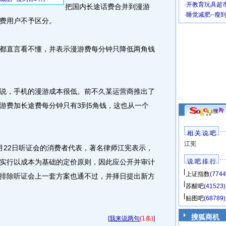
·
开教育玩具超市
把国内长途话费合并到漫游
·
睡觉减肥--瘦
费用户不予区分。
直言看不懂，并表示漫游费每分钟只降低两角钱
，手机的漫游成本很低。前不久某运营商推出了
游费加长途费每分钟只有3到5角钱，这也从一个
相 关 说 吧
江宪
22日听证会的消费者代表，著名律师江宪表示，
实行以成本为基础的定价原则，因此应公开并审计
说 吧 排 行
上证指数
(7744
排除听证会上一套方案也通不过，并择日提出新方
苏醒吧
(41523)
贴图吧
(68789)
搜狐商机
[
我来说两句
(1条)
]