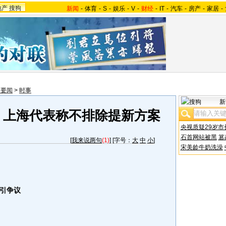
地产
搜狗
新闻
-
体育
-
S
-
娱乐
-
V
-
财经
-
IT
-
汽车
-
房产
-
家居
-
内要闻
>
时事
新
 上海代表称不排除提新方案
央视质疑29岁市
石首网站被黑
篡
[
我来说两句
(1)
] [字号：
大
中
小
]
宋美龄牛奶洗澡
引争议