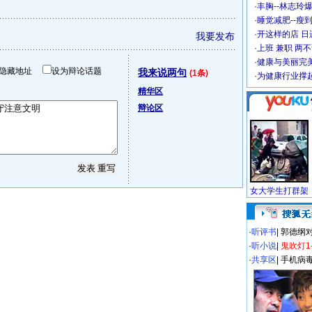
·
丰胸--林志玲
·
睡觉减肥--瘦到
·
开这样的店 日进
我要发布
·
上班 兼职 两
·
健康与美丽完
隐藏地址
设为辩论话题
我来说两句
(1条)
·
为健康行业撑
精华区
辩论区
·
听评书
|
郭德纲
·
听小说
|
鬼吹灯1
·
共享区
|
手机病