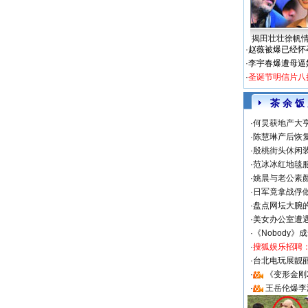
揭田壮壮徐帆
·
赵薇被爆已经怀
·
李宇春爆遭母逼
·
圣诞节明信片八
茶 余 饭
·
何炅获地产大亨
·
陈慧琳产后恢复
·
殷桃街头休闲装
·
范冰冰红地毯
·
姚晨与老公素
·
日军竟拿战俘
·
盘点网坛大腕
·
美女办公室遭
·
《Nobody》
·
搜狐娱乐招聘
·
台北电玩展靓丽S
·
《变形金刚
·
王岳伦爆李