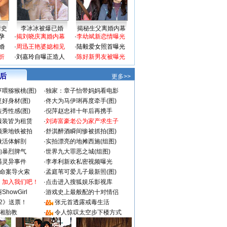
情史
李冰冰被爆已婚
揭秘生父离婚内幕
孕
·
揭刘晓庆离婚内幕
·
李幼斌新恋情曝光
婚
·
周迅王艳婆媳相见
·
陆毅爱女照首曝光
折
·
刘嘉玲自曝正造人
·
陈好新男友被曝光
 后
更多>>
喂猕猴桃(图)
·
独家：章子怡带妈妈看电影
好身材(图)
·
佟大为马伊琍再度牵手(图)
秀性感(图)
·
倪萍赵忠祥十年后再携手
服装皆为租赁
·
刘涛富豪老公为家产求生子
颜乘地铁被拍
·
舒淇醉酒瞬间惨被抓拍(图)
做活体解剖
·
实拍漂亮的地摊西施(组图)
的暴烈脾气
·
世界九大罪恶之城(组图)
遇灵异事件
·
李孝利新欢私密视频曝光
成命案导火索
·
孟庭苇可爱儿子最新照(图)
：加入我们吧！
·
点击进入搜狐娱乐影视库
howGirl
·
游戏史上最般配的十对情侣
2》送票！
·
张元首透露戒毒生活
湘胎教
·
令人惊叹太空步下楼方式