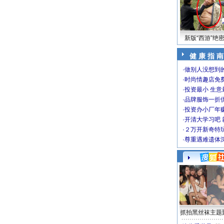
新版“西游”绝
健 康 指 南
·
做别人没想到的
·
时尚情趣店免
·
投资最小 生意
·
品牌服饰一折
·
投资办小厂年
·
开清大学习吧 
·
２万开新奇特
·
尊重遇难遗体
抓拍黑丝袜主题