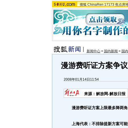
搜狐
ChinaRen
17173
焦点房
新闻中心
>
国内新闻
>
国
漫游费听证方案争议
2008年01月14日11:54
来源：解放网-解放日报
漫游费听证方案上限最多降两角
上海代表：不排除提新方案可能