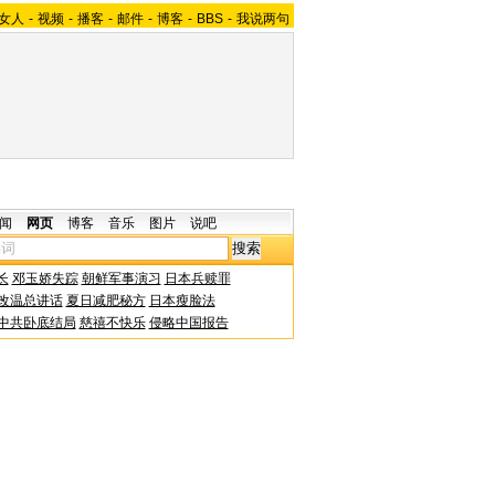
女人
-
视频
-
播客
-
邮件
-
博客
-
BBS
-
我说两句
闻
网页
博客
音乐
图片
说吧
长
邓玉娇失踪
朝鲜军事演习
日本兵赎罪
改温总讲话
夏日减肥秘方
日本瘦脸法
中共卧底结局
慈禧不快乐
侵略中国报告