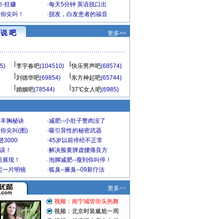
-狂赚
·
每天5分钟 英语脱口出
到你尖叫！
·
脱发，白发患者的福音
说 吧
更多>>
5)
李宇春吧
(104510)
快乐男声吧
(68574)
刘德华吧
(69854)
东方神起吧
(65744)
婚姻吧
(78544)
37℃女人吧
(6985)
爆丰胸秘诀
·
减肥--小肚子赘肉没了
你尖叫(图)
·
吸引异性的秘密武器
3000
·
45岁以前停经不正常
不误！
·
解决脸黄脾虚腰痛良方
美展现！
·
泡脚减肥--瘦到你叫停！
起一片明镜
·
狐臭--腋臭--09新疗法