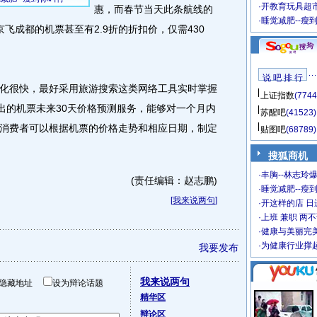
·
开教育玩具超市
惠，而春节当天此条航线的
·
睡觉减肥--瘦
飞成都的机票甚至有2.9折的折扣价，仅需430
说 吧 排 行
很快，最好采用旅游搜索这类网络工具实时掌握
上证指数
(7744
推出的机票未来30天价格预测服务，能够对一个月内
苏醒吧
(41523)
消费者可以根据机票的价格走势和相应日期，制定
贴图吧
(68789)
搜狐商机
·
丰胸--林志玲
(责任编辑：赵志鹏)
·
睡觉减肥--瘦到
[
我来说两句
]
·
开这样的店 日进
·
上班 兼职 两
·
健康与美丽完
·
为健康行业撑
我要发布
我来说两句
隐藏地址
设为辩论话题
精华区
辩论区