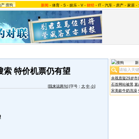
地产
搜狗
新闻
-
体育
-
S
-
娱乐
-
V
-
财经
-
IT
-
汽车
-
房产
-
家居
-
新
搜索 特价机票仍有望
央视质疑29岁市
石首网站被黑
篡
[
我来说两句
] [字号：
大
中
小
]
宋美龄牛奶洗澡
望