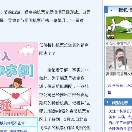
节前出游、返乡的机票交易浪潮已经形成。自元
爆，导致春节期间机票价格一路飙升，“一票难
中学生乘直升机
低价折扣机票难道真的销声
匿迹了？
据记者了解，事实并非
高圆圆同居男友
如此。为了能及早确定客
言
何智丽
叶永
源，保证航班调配，一些航
价
空公司已经推出了部分春运
期间的特价机票。记者从“去
精彩推荐
哪儿”旅游搜索的春节机票专
·
关注：私幕公
·
美女--丰胸--
区上了解到，1月31日北京
·
穷小子三年赚
飞深圳的机票仍有4.8折的优
·
会呼吸的 生态