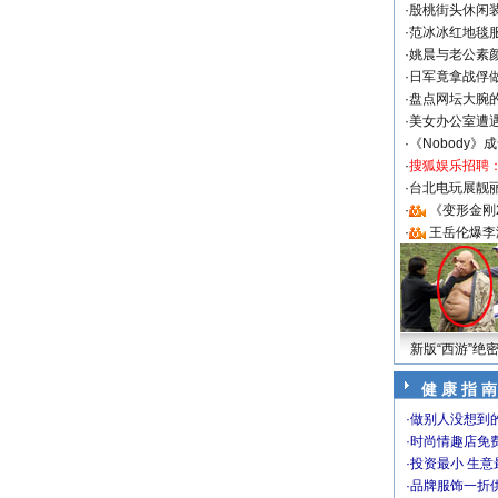
·
殷桃街头休闲装
·
范冰冰红地毯
·
姚晨与老公素
·
日军竟拿战俘
·
盘点网坛大腕
·
美女办公室遭
·
《Nobody》
·
搜狐娱乐招聘
·
台北电玩展靓丽S
·
《变形金刚
·
王岳伦爆李
新版“西游”绝
健 康 指 南
·
做别人没想到的
·
时尚情趣店免
·
投资最小 生意
·
品牌服饰一折