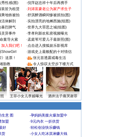
秀性感(图)
·
倪萍赵忠祥十年后再携手
服装皆为租赁
·
刘涛富豪老公为家产求生子
颜乘地铁被拍
·
舒淇醉酒瞬间惨被抓拍(图)
做活体解剖
·
实拍漂亮的地摊西施(组图)
的暴烈脾气
·
世界九大罪恶之城(组图)
遇灵异事件
·
李孝利新欢私密视频曝光
成命案导火索
·
孟庭苇可爱儿子最新照(图)
：加入我们吧！
·
点击进入搜狐娱乐影视库
howGirl
·
游戏史上最般配的十对情侣
2》送票！
·
张元首透露戒毒生活
湘胎教
·
令人惊叹太空步下楼方式
密照
王菲小女儿李嫣曝光
酒井法子痛哭谢罪
生意 图
·
孕妈妈美腹火爆加盟中
费加盟
·
9元内衣 一折供货
最好
·
轻松创业快乐赚钱
供货
·
小女人吃冰淇淋赚大钱