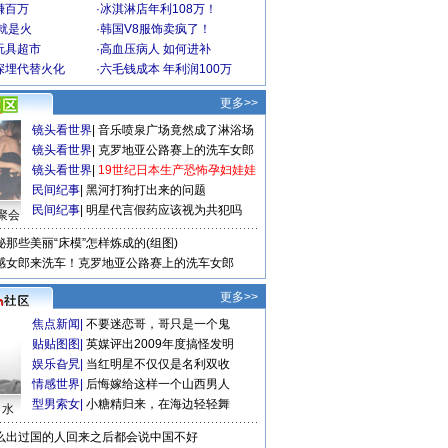
赚百万
·
冰淇淋店年利108万！
就是火
·
韩国V8服饰卖疯了！
玩具超市
·
高血压病人 如何进补
深埋代替火化
·
六毛钱成本 年利润100万
更多>>
镜头看世界
|
音乐喷泉广场竟然成了淋浴场
镜头看世界
|
克罗地亚公路赛上的洗车女郎
镜头看世界
|
19世纪日本生产恐怖孕妇娃娃
民间纪事
|
黑河打狗打出来的问题
民间纪事
|
明星代言假药应该视为共犯吗
聚会
秘那些美丽“床模”怎样炼成的(组图)
感女郎来洗车！克罗地亚公路赛上的洗车女郎
更多>>
焦点新闻
|
不要迷恋哥，哥只是一个鬼
贴贴图图
|
英媒评出2009年度搞怪发明
娱乐旮旯
|
当红明星不仅仅是名利双收
情感世界
|
后悔嫁给这样一个山西男人
型男索女
|
小糖精归来，在海边轻轻舞
口水
么出过国的人回来之后都会说中国不好