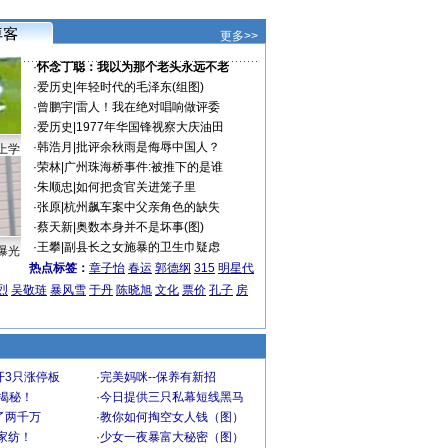
更多>>
·
怀念丁聪：我以为那个老头永远不老
·
爱历史
|
年轻时代的毛泽东(组图)
·
曾鹏宇
|
雷人！我在绝对唱响做评委
·
爱历史
|
1977年华国锋视察大庆油田
·
韩浩月
|
批评余秋雨是侮辱中国人？
上学
·
荣林
|
广州珠海桥事件:被推下的是谁
·
朱顺忠
|
如何把贪官关进笼子里
·
张原
|
杭州飙车案中父亲角色的缺失
·
蔡天新
|
奥数本身并不是坏事(图)
·
王攀
|
副县长之女施暴的卫生巾疑虑
曝光
热点标签：
章子怡
春运
郭德纲
315
明星代
烈
吴敬琏
暴风雪
于丹
陈晓旭
文化
票价
孔子
房
开3只涨停板
·
完美妈咪--保养有新招
大揭秘！
·
今日提供三只私幕短线黑马
了两千万
·
教你如何掏空女人钱（图）
家纺！
·
少女一夜暴富大秘密（图）