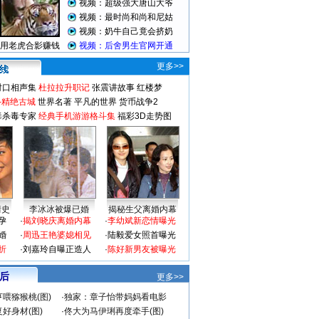
更多>>
对口相声集
杜拉拉升职记
张震讲故事
红楼梦
-精绝古城
世界名著
平凡的世界
货币战争2
毒杀毒专家
经典手机游游格斗集
福彩3D走势图
情史
李冰冰被爆已婚
揭秘生父离婚内幕
孕
·
揭刘晓庆离婚内幕
·
李幼斌新恋情曝光
婚
·
周迅王艳婆媳相见
·
陆毅爱女照首曝光
折
·
刘嘉玲自曝正造人
·
陈好新男友被曝光
 后
更多>>
喂猕猴桃(图)
·
独家：章子怡带妈妈看电影
好身材(图)
·
佟大为马伊琍再度牵手(图)