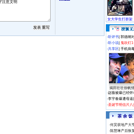
·
听评书
|
郭德纲
·
听小说
|
鬼吹灯1
·
共享区
|
手机病
揭田壮壮徐帆
·
赵薇被爆已经怀
·
李宇春爆遭母逼
·
圣诞节明信片八
茶 余 饭
·
何炅获地产大亨
·
陈慧琳产后恢复