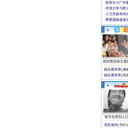
·
投资办小厂年
·
开清大学习吧 
·
２万开新奇特
·
尊重遇难遗体
抓拍黑丝袜主题
镜头看世界
|
揭
镜头看世界
|
性
每天在吞别人
漂在海外
|
为什