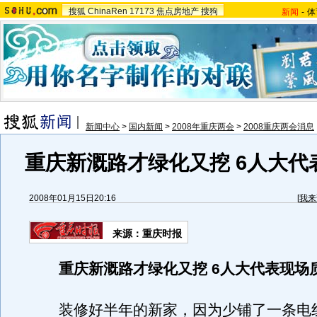
搜狐
ChinaRen
17173
焦点房地产
搜狗
新闻
-
体
新闻中心
>
国内新闻
>
2008年重庆两会
>
2008重庆两会消息
重庆新溉路才绿化又挖 6人大代
2008年01月15日20:16
[
我来
来源：重庆时报
重庆新溉路才绿化又挖 6人大代表现场
装修好半年的新家，因为少铺了一条电