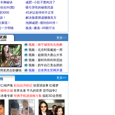
爆丰胸秘诀
·
减肥--小肚子赘肉没了
你尖叫(图)
·
吸引异性的秘密武器
3000
·
45岁以前停经不正常
不误！
·
解决脸黄脾虚腰痛良方
美展现！
·
泡脚减肥--瘦到你叫停！
起一片明镜
·
狐臭--腋臭--09新疗法
更多>>
对口相声集
杜拉拉升职记
张震讲故事
红楼梦
-精绝古城
世界名著
平凡的世界
货币战争2
毒杀毒专家
经典手机游游格斗集
福彩3D走势图