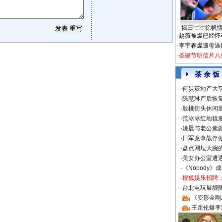
揭田壮壮徐帆
·
赵薇被爆已经怀
·
李宇春爆遭母逼
·
圣诞节明信片八
茶 余 饭
·
何炅获地产大亨
·
陈慧琳产后恢复
·
殷桃街头休闲装
·
范冰冰红地毯
·
姚晨与老公素
·
日军竟拿战俘
·
盘点网坛大腕
·
美女办公室遭
·
《Nobody》
·
搜狐娱乐招聘
·
台北电玩展靓丽S
·
《变形金刚
·
王岳伦爆李