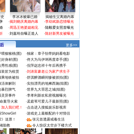
情史
李冰冰被爆已婚
揭秘生父离婚内幕
孕
·
揭刘晓庆离婚内幕
·
李幼斌新恋情曝光
婚
·
周迅王艳婆媳相见
·
陆毅爱女照首曝光
折
·
刘嘉玲自曝正造人
·
陈好新男友被曝光
 后
更多>>
喂猕猴桃(图)
·
独家：章子怡带妈妈看电影
好身材(图)
·
佟大为马伊琍再度牵手(图)
秀性感(图)
·
倪萍赵忠祥十年后再携手
服装皆为租赁
·
刘涛富豪老公为家产求生子
颜乘地铁被拍
·
舒淇醉酒瞬间惨被抓拍(图)
做活体解剖
·
实拍漂亮的地摊西施(组图)
的暴烈脾气
·
世界九大罪恶之城(组图)
遇灵异事件
·
李孝利新欢私密视频曝光
成命案导火索
·
孟庭苇可爱儿子最新照(图)
：加入我们吧！
·
点击进入搜狐娱乐影视库
howGirl
·
游戏史上最般配的十对情侣
2》送票！
·
张元首透露戒毒生活
湘胎教
·
令人惊叹太空步下楼方式