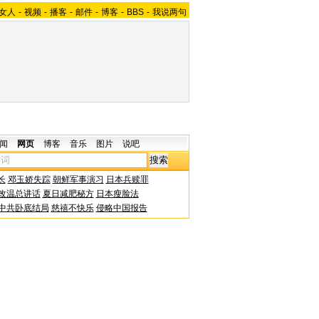
女人
-
视频
-
播客
-
邮件
-
博客
-
BBS
-
我说两句
闻
网页
博客
音乐
图片
说吧
长
邓玉娇失踪
朝鲜军事演习
日本兵赎罪
改温总讲话
夏日减肥秘方
日本瘦脸法
中共卧底结局
慈禧不快乐
侵略中国报告