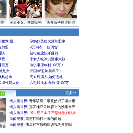
密照
王菲小女儿李嫣曝光
酒井法子痛哭谢罪
生意 图
·
孕妈妈美腹火爆加盟中
费加盟
·
9元内衣 一折供货
最好
·
轻松创业快乐赚钱
供货
·
小女人吃冰淇淋赚大钱
赚百万
·
冰淇淋店年利108万！
就是火
·
韩国V8服饰卖疯了！
玩具超市
·
高血压病人 如何进补
深埋代替火化
·
六毛钱成本 年利润100万
更多>>
镜头看世界
|
音乐喷泉广场竟然成了淋浴场
镜头看世界
|
克罗地亚公路赛上的洗车女郎
镜头看世界
|
19世纪日本生产恐怖孕妇娃娃
民间纪事
|
黑河打狗打出来的问题
民间纪事
|
明星代言假药应该视为共犯吗
聚会