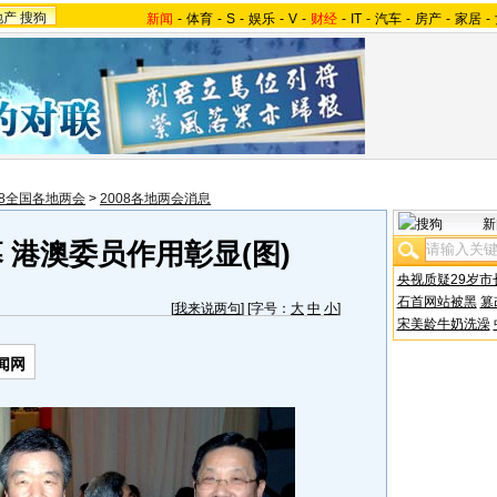
地产
搜狗
新闻
-
体育
-
S
-
娱乐
-
V
-
财经
-
IT
-
汽车
-
房产
-
家居
-
08全国各地两会
>
2008各地两会消息
新
 港澳委员作用彰显(图)
央视质疑29岁市
石首网站被黑
篡
[
我来说两句
] [字号：
大
中
小
]
宋美龄牛奶洗澡
闻网