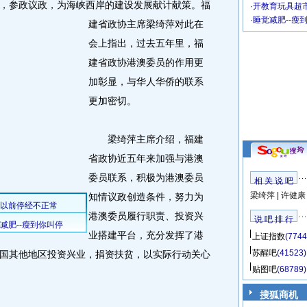
参政议政，为海峡西岸的建设发展献计献策。
福
·
开教育玩具超市
·
睡觉减肥--瘦
建省政协主席梁绮萍对此在
会上指出，过去五年里，福
建省政协港澳委员的作用更
加彰显，与华人华侨的联系
更加密切。
梁绮萍主席介绍，福建
省政协近五年来加强与港澳
委员联系，积极为港澳委员
相 关 说 吧
梁绮萍
|
许健康
知情议政创造条件，努力为
港澳委员履行职责、投资兴
说 吧 排 行
业搭建平台，充分发挥了港
上证指数
(7744
苏醒吧
(41523)
国其他地区投资兴业，捐资扶贫，以实际行动关心
贴图吧
(68789)
搜狐商机