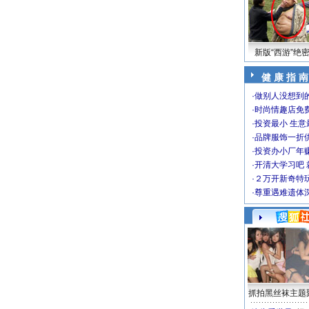
新版“西游”绝
健 康 指 南
·
做别人没想到的
·
时尚情趣店免
·
投资最小 生意
·
品牌服饰一折
·
投资办小厂年
·
开清大学习吧 
·
２万开新奇特
·
尊重遇难遗体
抓拍黑丝袜主题