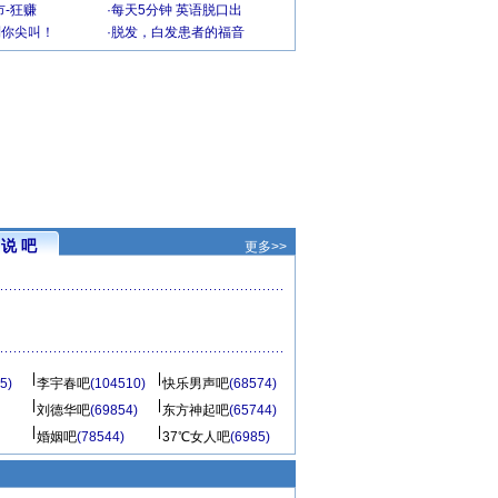
-狂赚
·
每天5分钟 英语脱口出
到你尖叫！
·
脱发，白发患者的福音
说 吧
更多>>
5)
李宇春吧
(104510)
快乐男声吧
(68574)
刘德华吧
(69854)
东方神起吧
(65744)
婚姻吧
(78544)
37℃女人吧
(6985)