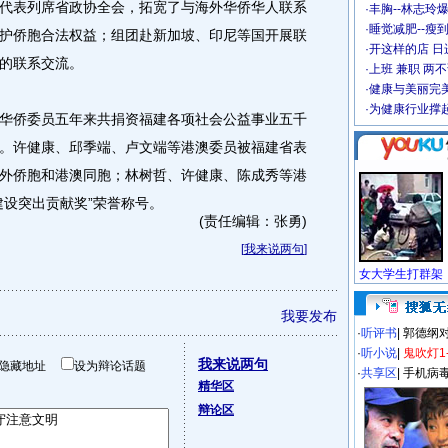
表列席省政协全会，拓宽了与海外华侨华人联系
·
丰胸--林志玲
·
睡觉减肥--瘦到
护侨胞合法权益；组团赴新加坡、印尼等国开展联
·
开这样的店 日进
的联系交流。
·
上班 兼职 两
·
健康与美丽完
·
为健康行业撑
侨委员五年来共捐资福建各项社会公益事业五千
。许健康、邱季端、卢文端等港澳委员被福建省表
外侨胞和港澳同胞；林树哲、许健康、陈成秀等港
建设突出贡献奖”荣誉称号。
(责任编辑：张勇)
[
我来说两句
]
我要发布
·
听评书
|
郭德纲
·
听小说
|
鬼吹灯1
我来说两句
隐藏地址
设为辩论话题
·
共享区
|
手机病
精华区
辩论区