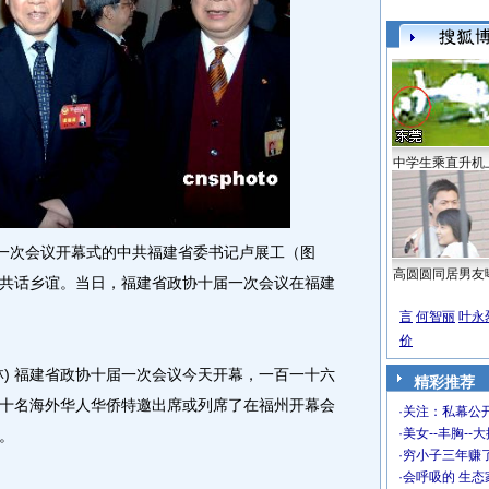
中学生乘直升机
一次会议开幕式的中共福建省委书记卢展工（图
高圆圆同居男友
共话乡谊。当日，福建省政协十届一次会议在福建
言
何智丽
叶永
价
 福建省政协十届一次会议今天开幕，一百一十六
精彩推荐
十名海外华人华侨特邀出席或列席了在福州开幕会
·
关注：私幕公
·
美女--丰胸--
。
·
穷小子三年赚
·
会呼吸的 生态