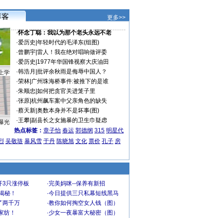
更多>>
·
怀念丁聪：我以为那个老头永远不老
·
爱历史
|
年轻时代的毛泽东(组图)
·
曾鹏宇
|
雷人！我在绝对唱响做评委
·
爱历史
|
1977年华国锋视察大庆油田
·
韩浩月
|
批评余秋雨是侮辱中国人？
上学
·
荣林
|
广州珠海桥事件:被推下的是谁
·
朱顺忠
|
如何把贪官关进笼子里
·
张原
|
杭州飙车案中父亲角色的缺失
·
蔡天新
|
奥数本身并不是坏事(图)
·
王攀
|
副县长之女施暴的卫生巾疑虑
曝光
热点标签：
章子怡
春运
郭德纲
315
明星代
烈
吴敬琏
暴风雪
于丹
陈晓旭
文化
票价
孔子
房
开3只涨停板
·
完美妈咪--保养有新招
大揭秘！
·
今日提供三只私幕短线黑马
了两千万
·
教你如何掏空女人钱（图）
家纺！
·
少女一夜暴富大秘密（图）