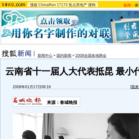
搜狐
ChinaRen
17173
焦点房地产
搜狗
新闻
-
体
新闻中心
>
国内新闻
>
2008全国各地两会
云南省十一届人大代表抵昆 最小代表
2008年01月17日08:16
[
我来
来源：春城晚报