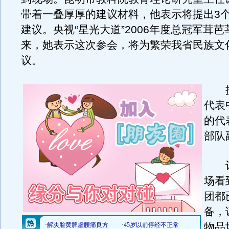
带着一叠厚厚的建议材料，他表示将提出3
建议。央视“星光大道”2006年度总冠军茸
来，她表示这次参会，将为繁荣我省民族文
议。
据悉
代表
的代
部队
记
场看
团都
备，
物品