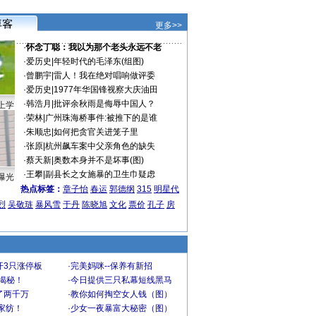
更多>>
·
怀念丁聪：我以为那个老头永远不老
·
爱历史
|
年轻时代的毛泽东(组图)
·
曾鹏宇
|
雷人！我在绝对唱响做评委
·
爱历史
|
1977年华国锋视察大庆油田
·
韩浩月
|
批评余秋雨是侮辱中国人？
上学
·
荣林
|
广州珠海桥事件:被推下的是谁
·
朱顺忠
|
如何把贪官关进笼子里
·
张原
|
杭州飙车案中父亲角色的缺失
·
蔡天新
|
奥数本身并不是坏事(图)
·
王攀
|
副县长之女施暴的卫生巾疑虑
曝光
热点标签：
章子怡
春运
郭德纲
315
明星代
烈
吴敬琏
暴风雪
于丹
陈晓旭
文化
票价
孔子
房
开3只涨停板
·
完美妈咪--保养有新招
大揭秘！
·
今日提供三只私幕短线黑马
了两千万
·
教你如何掏空女人钱（图）
家纺！
·
少女一夜暴富大秘密（图）