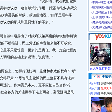
“说实话，我在我们党派
·
丰胸--林志玲
·
睡觉减肥--瘦到
员参政议政、建言献策的作用，我还有很多功课没
·
开这样的店 日进
省政协委员的时候，很谦虚地说，“由于是理科毕
·
上班 兼职 两
政议政的形式和重要性了解不多。”
·
健康与美丽完
·
为健康行业撑
言谈中透露出了对政府决策高度的敏锐性和解读
程的不断推进，民主党派的声音越来越不可或缺。
心里不只是惊喜，更多的是责任。我一定会把握好
入调研的基础上多说话，说真话。”
两会上，怎样行使协商、监督和参政的权利？”听
变得严肃：“尽管民主党派的民主监督不具有法律
·
听评书
|
郭德纲
可违的。作为委员本人，更不应把自己当作‘花
·
听小说
|
鬼吹灯1
在社会各方的关注期待下走上两会，毫无疑问是民
·
共享区
|
手机病