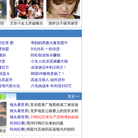
密照
王菲小女儿李嫣曝光
酒井法子痛哭谢罪
生意 图
·
孕妈妈美腹火爆加盟中
费加盟
·
9元内衣 一折供货
最好
·
轻松创业快乐赚钱
供货
·
小女人吃冰淇淋赚大钱
赚百万
·
冰淇淋店年利108万！
就是火
·
韩国V8服饰卖疯了！
玩具超市
·
高血压病人 如何进补
深埋代替火化
·
六毛钱成本 年利润100万
更多>>
镜头看世界
|
音乐喷泉广场竟然成了淋浴场
镜头看世界
|
克罗地亚公路赛上的洗车女郎
镜头看世界
|
19世纪日本生产恐怖孕妇娃娃
民间纪事
|
黑河打狗打出来的问题
民间纪事
|
明星代言假药应该视为共犯吗
聚会