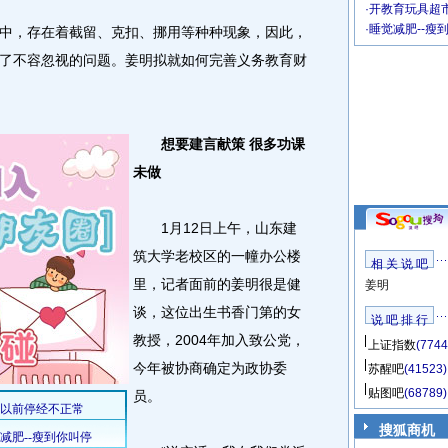
·
开教育玩具超市
·
睡觉减肥--瘦
，存在着截留、克扣、挪用等种种现象，因此，
了不容忽视的问题。姜明拟就如何完善义务教育财
想要建言献策 很多功课
未做
1月12日上午，山东建
筑大学老校区的一幢办公楼
相 关 说 吧
里，记者面前的姜明很是健
姜明
谈，这位出生书香门第的女
说 吧 排 行
教授，2004年加入致公党，
上证指数
(7744
今年被协商确定为政协委
苏醒吧
(41523)
贴图吧
(68789)
员。
搜狐商机