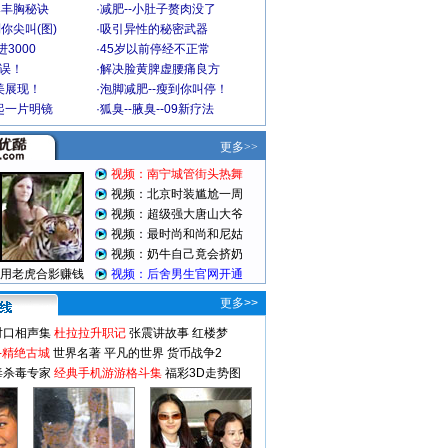
爆丰胸秘诀
·
减肥--小肚子赘肉没了
你尖叫(图)
·
吸引异性的秘密武器
3000
·
45岁以前停经不正常
不误！
·
解决脸黄脾虚腰痛良方
美展现！
·
泡脚减肥--瘦到你叫停！
起一片明镜
·
狐臭--腋臭--09新疗法
更多>>
对口相声集
杜拉拉升职记
张震讲故事
红楼梦
-精绝古城
世界名著
平凡的世界
货币战争2
毒杀毒专家
经典手机游游格斗集
福彩3D走势图