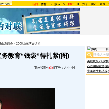
地产
搜狗
新闻
-
体育
-
S
-
娱乐
-
V
-
财经
-
IT
-
汽车
-
房产
-
家居
-
08山东两会
>
2008山东两会访谈
新
务教育“钱袋”得扎紧(图)
央视质疑29岁市
石首网站被黑
篡
[
我来说两句
(3)
] [字号：
大
中
小
]
宋美龄牛奶洗澡