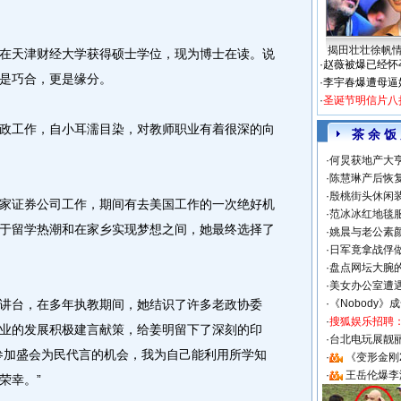
揭田壮壮徐帆
天津财经大学获得硕士学位，现为博士在读。说
·
赵薇被爆已经怀
是巧合，更是缘分。
·
李宇春爆遭母逼
·
圣诞节明信片八
工作，自小耳濡目染，对教师职业有着很深的向
茶 余 饭
·
何炅获地产大亨
·
陈慧琳产后恢复
·
殷桃街头休闲装
证券公司工作，期间有去美国工作的一次绝好机
·
范冰冰红地毯
于留学热潮和在家乡实现梦想之间，她最终选择了
·
姚晨与老公素
·
日军竟拿战俘
·
盘点网坛大腕
·
美女办公室遭
台，在多年执教期间，她结识了许多老政协委
·
《Nobody》
·
搜狐娱乐招聘
业的发展积极建言献策，给姜明留下了深刻的印
·
台北电玩展靓丽S
参加盛会为民代言的机会，我为自己能利用所学知
·
《变形金刚
·
王岳伦爆李
荣幸。”