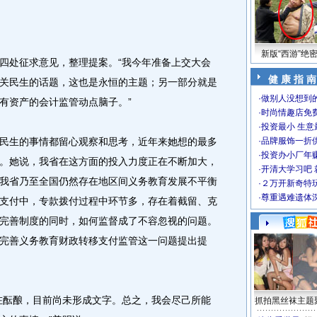
新版“西游”绝
处征求意见，整理提案。“我今年准备上交大会
健 康 指 南
关民生的话题，这也是永恒的主题；另一部分就是
·
做别人没想到的
有资产的会计监管动点脑子。”
·
时尚情趣店免
·
投资最小 生意
生的事情都留心观察和思考，近年来她想的最多
·
品牌服饰一折
·
投资办小厂年
。她说，我省在这方面的投入力度正在不断加大，
·
开清大学习吧 
我省乃至全国仍然存在地区间义务教育发展不平衡
·
２万开新奇特
·
尊重遇难遗体
支付中，专款拨付过程中环节多，存在着截留、克
完善制度的同时，如何监督成了不容忽视的问题。
完善义务教育财政转移支付监管这一问题提出提
酝酿，目前尚未形成文字。总之，我会尽己所能
抓拍黑丝袜主题