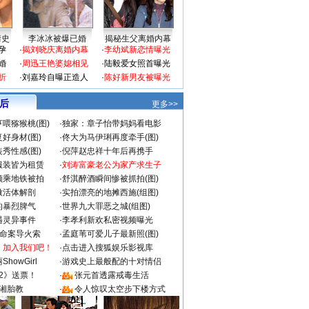
情史
李冰冰被爆已婚
揭秘生父离婚内幕
孕
·
揭刘晓庆离婚内幕
·
李幼斌新恋情曝光
婚
·
周迅王艳婆媳相见
·
陆毅爱女照首曝光
折
·
刘嘉玲自曝正造人
·
陈好新男友被曝光
 后
更多>>
喂猕猴桃(图)
·
独家：章子怡带妈妈看电影
好身材(图)
·
佟大为马伊琍再度牵手(图)
秀性感(图)
·
倪萍赵忠祥十年后再携手
服装皆为租赁
·
刘涛富豪老公为家产求生子
颜乘地铁被拍
·
舒淇醉酒瞬间惨被抓拍(图)
做活体解剖
·
实拍漂亮的地摊西施(组图)
的暴烈脾气
·
世界九大罪恶之城(组图)
遇灵异事件
·
李孝利新欢私密视频曝光
成命案导火索
·
孟庭苇可爱儿子最新照(图)
：加入我们吧！
·
点击进入搜狐娱乐影视库
howGirl
·
游戏史上最般配的十对情侣
2》送票！
·
张元首透露戒毒生活
湘胎教
·
令人惊叹太空步下楼方式