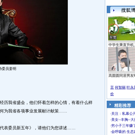
中学生乘直升机
协委员姜明
高圆圆同居男友
言
何智丽
叶永
价
历我省盛会，他们怀着怎样的心情，有着什么样
精彩推荐
何为我省各项事业发展献计献策……
·
关注：私幕公
·
美女--丰胸--
·
穷小子三年赚
表委员新五年》，请他们为您讲述……
·
会呼吸的 生态