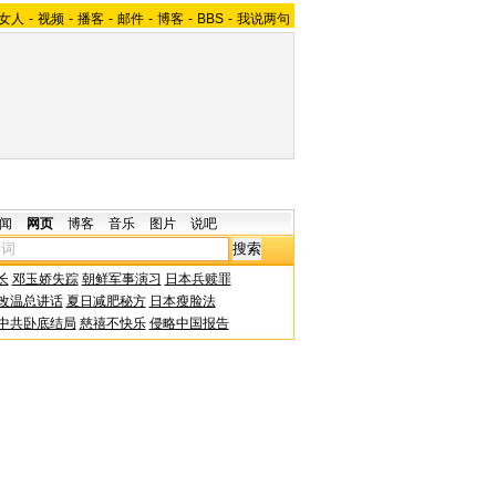
女人
-
视频
-
播客
-
邮件
-
博客
-
BBS
-
我说两句
闻
网页
博客
音乐
图片
说吧
长
邓玉娇失踪
朝鲜军事演习
日本兵赎罪
改温总讲话
夏日减肥秘方
日本瘦脸法
中共卧底结局
慈禧不快乐
侵略中国报告