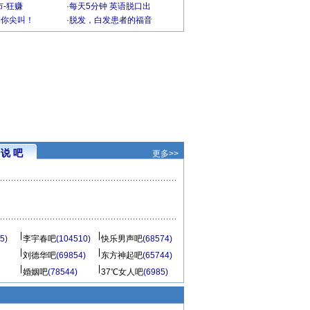
-狂赚
·
每天5分钟 英语脱口出
到你尖叫！
·
脱发，白发患者的福音
说 吧
更多>>
5)
李宇春吧
(104510)
快乐男声吧
(68574)
刘德华吧
(69854)
东方神起吧
(65744)
婚姻吧
(78544)
37℃女人吧
(6985)