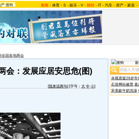
地产
搜狗
新闻
-
体育
-
S
-
娱乐
-
V
-
财经
-
IT
-
汽车
-
房产
-
家居
-
08全国各地两会
新
两会：发展应居安思危(图)
央视质疑29岁市
石首网站被黑
篡
[
我来说两句
] [字号：
大
中
小
]
宋美龄牛奶洗澡