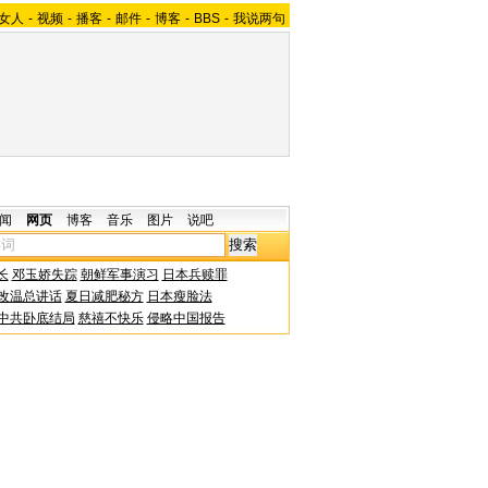
女人
-
视频
-
播客
-
邮件
-
博客
-
BBS
-
我说两句
闻
网页
博客
音乐
图片
说吧
长
邓玉娇失踪
朝鲜军事演习
日本兵赎罪
改温总讲话
夏日减肥秘方
日本瘦脸法
中共卧底结局
慈禧不快乐
侵略中国报告