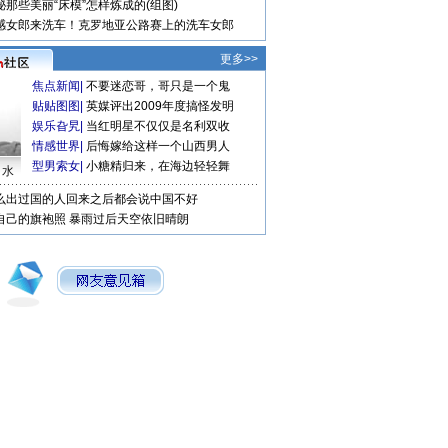
秘那些美丽“床模”怎样炼成的(组图)
感女郎来洗车！克罗地亚公路赛上的洗车女郎
更多>>
焦点新闻
|
不要迷恋哥，哥只是一个鬼
贴贴图图
|
英媒评出2009年度搞怪发明
娱乐旮旯
|
当红明星不仅仅是名利双收
情感世界
|
后悔嫁给这样一个山西男人
型男索女
|
小糖精归来，在海边轻轻舞
口水
么出过国的人回来之后都会说中国不好
自己的旗袍照
暴雨过后天空依旧晴朗