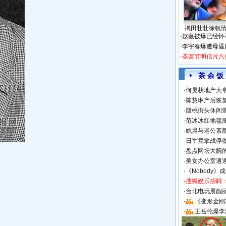
揭田壮壮徐帆
·
赵薇被爆已经怀
·
李宇春爆遭母逼
·
圣诞节明信片八
茶 余 饭
·
何炅获地产大亨
·
陈慧琳产后恢复
·
殷桃街头休闲装
·
范冰冰红地毯
·
姚晨与老公素
·
日军竟拿战俘
·
盘点网坛大腕
·
美女办公室遭
·
《Nobody》
·
搜狐娱乐招聘
·
台北电玩展靓丽S
·
《变形金刚
·
王岳伦爆李