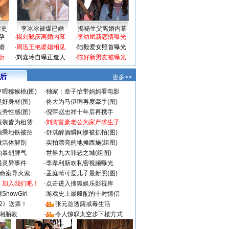
情史
李冰冰被爆已婚
揭秘生父离婚内幕
孕
·
揭刘晓庆离婚内幕
·
李幼斌新恋情曝光
婚
·
周迅王艳婆媳相见
·
陆毅爱女照首曝光
折
·
刘嘉玲自曝正造人
·
陈好新男友被曝光
 后
更多>>
喂猕猴桃(图)
·
独家：章子怡带妈妈看电影
好身材(图)
·
佟大为马伊琍再度牵手(图)
秀性感(图)
·
倪萍赵忠祥十年后再携手
服装皆为租赁
·
刘涛富豪老公为家产求生子
颜乘地铁被拍
·
舒淇醉酒瞬间惨被抓拍(图)
做活体解剖
·
实拍漂亮的地摊西施(组图)
的暴烈脾气
·
世界九大罪恶之城(组图)
遇灵异事件
·
李孝利新欢私密视频曝光
成命案导火索
·
孟庭苇可爱儿子最新照(图)
：加入我们吧！
·
点击进入搜狐娱乐影视库
howGirl
·
游戏史上最般配的十对情侣
2》送票！
·
张元首透露戒毒生活
湘胎教
·
令人惊叹太空步下楼方式