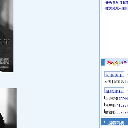
·
开教育玩具超市
·
睡觉减肥--瘦
相 关 说 吧
云南
|
纪文凤
|
说 吧 排 行
上证指数
(7744
苏醒吧
(41523)
贴图吧
(68789)
搜狐商机