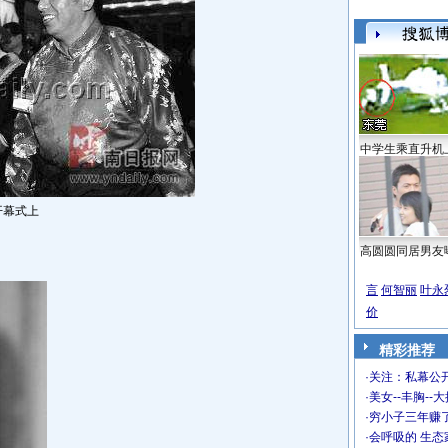
中学生乘直升机
开幕式上
高圆圆同居男友
言
何智丽
叶永
价
精彩推荐
·
关注：私幕公
·
美女--丰胸--
·
穷小子三年赚
·
会呼吸的 生态