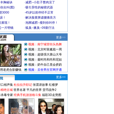
爆丰胸秘诀
·
减肥--小肚子赘肉没了
你尖叫(图)
·
吸引异性的秘密武器
3000
·
45岁以前停经不正常
不误！
·
解决脸黄脾虚腰痛良方
美展现！
·
泡脚减肥--瘦到你叫停！
起一片明镜
·
狐臭--腋臭--09新疗法
更多>>
对口相声集
杜拉拉升职记
张震讲故事
红楼梦
-精绝古城
世界名著
平凡的世界
货币战争2
毒杀毒专家
经典手机游游格斗集
福彩3D走势图