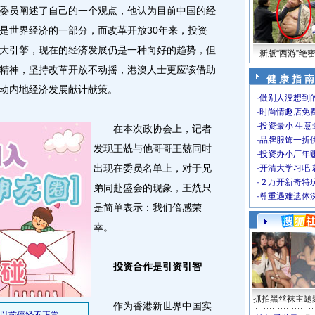
员阐述了自己的一个观点，他认为目前中国的经
是世界经济的一部分，而改革开放30年来，投资
大引擎，现在的经济发展仍是一种向好的趋势，但
新版“西游”绝
精神，坚持改革开放不动摇，港澳人士更应该借助
健 康 指 南
动内地经济发展献计献策。
·
做别人没想到的
·
时尚情趣店免
·
投资最小 生意
在本次政协会上，记者
·
品牌服饰一折
发现王兟与他哥哥王兢同时
·
投资办小厂年
出现在委员名单上，对于兄
·
开清大学习吧 
·
２万开新奇特
弟同赴盛会的现象，王兟只
·
尊重遇难遗体
是简单表示：我们倍感荣
幸。
投资合作是引资引智
抓拍黑丝袜主题
作为香港新世界中国实