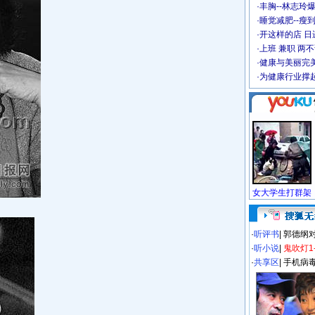
·
丰胸--林志玲
·
睡觉减肥--瘦到
·
开这样的店 日进
·
上班 兼职 两
·
健康与美丽完
·
为健康行业撑
·
听评书
|
郭德纲
·
听小说
|
鬼吹灯1
·
共享区
|
手机病