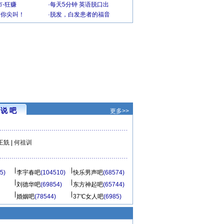
-狂赚
·
每天5分钟 英语脱口出
到你尖叫！
·
脱发，白发患者的福音
说 吧
更多>>
王兟
|
何祖训
5)
李宇春吧
(104510)
快乐男声吧
(68574)
刘德华吧
(69854)
东方神起吧
(65744)
婚姻吧
(78544)
37℃女人吧
(6985)