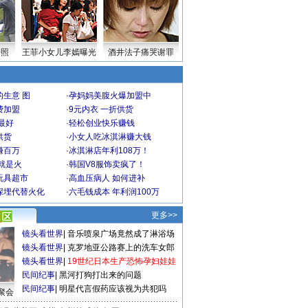
密照
王菲小女儿李嫣曝光
酒井法子痛哭谢罪
生意 图
·
孕妈妈美腹火爆加盟中
费加盟
·
9元内衣 一折供货
最好
·
轻松创业快乐赚钱
供货
·
小女人吃冰淇淋赚大钱
赚百万
·
冰淇淋店年利108万！
就是火
·
韩国V8服饰卖疯了！
玩具超市
·
高血压病人 如何进补
深埋代替火化
·
六毛钱成本 年利润100万
更多>>
镜头看世界
|
音乐喷泉广场竟然成了淋浴场
镜头看世界
|
克罗地亚公路赛上的洗车女郎
镜头看世界
|
19世纪日本生产恐怖孕妇娃娃
民间纪事
|
黑河打狗打出来的问题
民间纪事
|
明星代言假药应该视为共犯吗
聚会