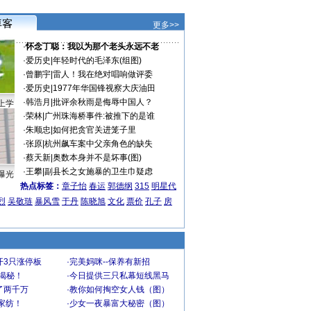
更多>>
·
怀念丁聪：我以为那个老头永远不老
·
爱历史
|
年轻时代的毛泽东(组图)
·
曾鹏宇
|
雷人！我在绝对唱响做评委
·
爱历史
|
1977年华国锋视察大庆油田
·
韩浩月
|
批评余秋雨是侮辱中国人？
上学
·
荣林
|
广州珠海桥事件:被推下的是谁
·
朱顺忠
|
如何把贪官关进笼子里
·
张原
|
杭州飙车案中父亲角色的缺失
·
蔡天新
|
奥数本身并不是坏事(图)
·
王攀
|
副县长之女施暴的卫生巾疑虑
曝光
热点标签：
章子怡
春运
郭德纲
315
明星代
烈
吴敬琏
暴风雪
于丹
陈晓旭
文化
票价
孔子
房
开3只涨停板
·
完美妈咪--保养有新招
大揭秘！
·
今日提供三只私幕短线黑马
了两千万
·
教你如何掏空女人钱（图）
家纺！
·
少女一夜暴富大秘密（图）