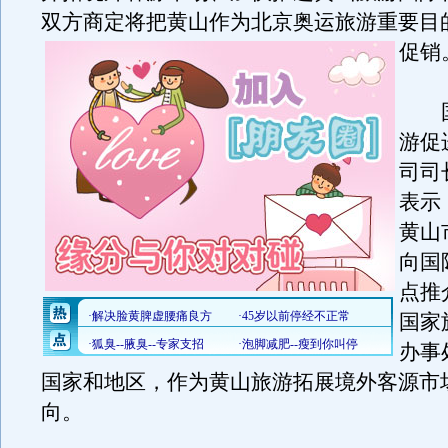
双方商定将把黄山作为北京奥运旅游重要目
促销
国
游促
司司
表示
黄山
向国
点推
国家
办事
国家和地区，作为黄山旅游拓展境外客源市
向。