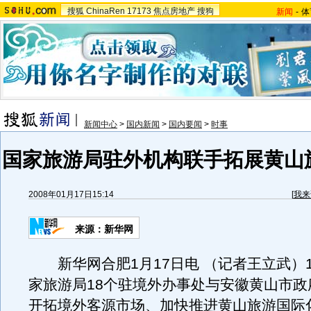
搜狐
ChinaRen
17173
焦点房地产
搜狗
新闻
-
体
新闻中心
>
国内新闻
>
国内要闻
>
时事
国家旅游局驻外机构联手拓展黄山
2008年01月17日15:14
[
我来
来源：新华网
新华网合肥1月17日电 （记者王立武）1
家旅游局18个驻境外办事处与安徽黄山市政
开拓境外客源市场、加快推进黄山旅游国际