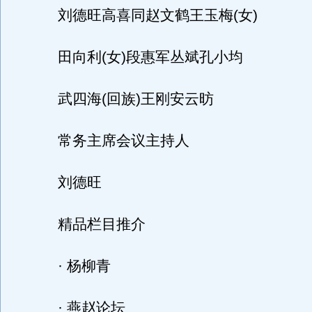
刘德旺高喜同赵文鹤王玉梅(女)
田向利(女)段惠军丛斌孔小均
武四海(回族)王刚安云昉
常务主席会议主持人
刘德旺
精品栏目推介
· 杨柳青
· 燕赵论坛