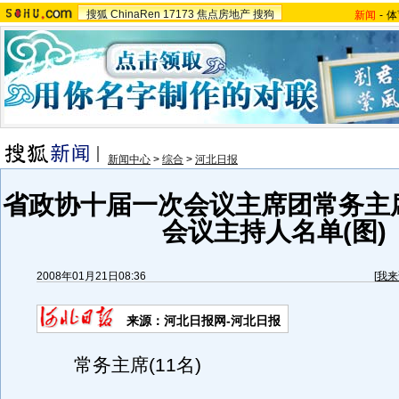
搜狐
ChinaRen
17173
焦点房地产
搜狗
新闻
-
体
新闻中心
>
综合
>
河北日报
省政协十届一次会议主席团常务主
会议主持人名单(图)
2008年01月21日08:36
[
我来
来源：河北日报网-河北日报
常务主席(11名)