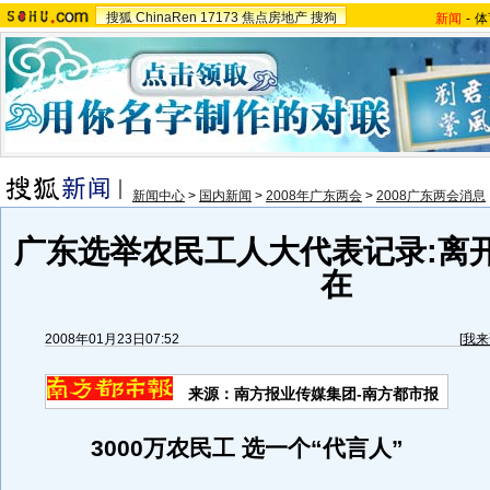
搜狐
ChinaRen
17173
焦点房地产
搜狗
新闻
-
体
新闻中心
>
国内新闻
>
2008年广东两会
>
2008广东两会消息
广东选举农民工人大代表记录:离
在
2008年01月23日07:52
[
我来
来源：南方报业传媒集团-南方都市报
3000万农民工 选一个“代言人”