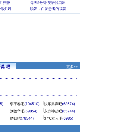
-狂赚
·
每天5分钟 英语脱口出
到你尖叫！
·
脱发，白发患者的福音
说 吧
更多>>
5)
李宇春吧
(104510)
快乐男声吧
(68574)
刘德华吧
(69854)
东方神起吧
(65744)
婚姻吧
(78544)
37℃女人吧
(6985)