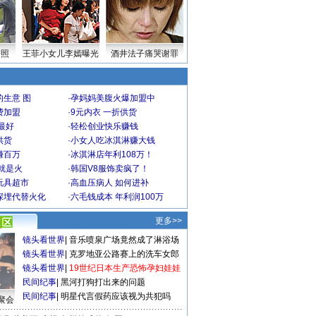
密照
王菲小女儿李嫣曝光
酒井法子痛哭谢罪
生意 图
·
孕妈妈美腹火爆加盟中
费加盟
·
9元内衣 一折供货
最好
·
轻松创业快乐赚钱
供货
·
小女人吃冰淇淋赚大钱
赚百万
·
冰淇淋店年利108万！
就是火
·
韩国V8服饰卖疯了！
玩具超市
·
高血压病人 如何进补
深埋代替火化
·
六毛钱成本 年利润100万
更多>>
镜头看世界
|
音乐喷泉广场竟然成了淋浴场
镜头看世界
|
克罗地亚公路赛上的洗车女郎
镜头看世界
|
19世纪日本生产恐怖孕妇娃娃
民间纪事
|
黑河打狗打出来的问题
民间纪事
|
明星代言假药应该视为共犯吗
聚会