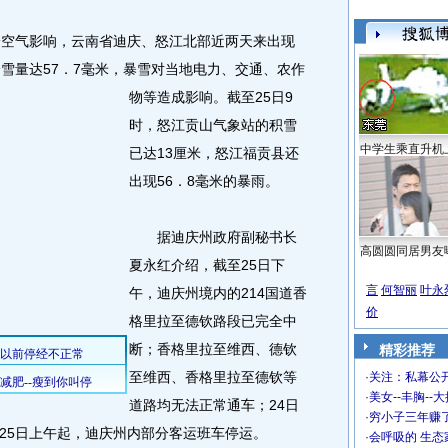
空气影响，云南省迪庆、怒江北部近两天来出现
降雪量达57．7毫米，暴雪对当地电力、交通、农作
物等造成影响。
截至25日9
时，怒江贡山气象站的积雪
中学生乘直升机
已达13厘米，怒江福贡县还
出现56．8毫米的暴雨。
据迪庆州政府副秘书长
高圆圆同居男友
夏永红介绍，截至25日下
言
何智丽
叶永
午，迪庆州境内的214国道香
价
格里拉至德钦路段已完全中
断；香格里拉至维西、德钦
精彩推荐
至维西、香格里拉至德钦等
·
关注：私幕公
·
美女--丰胸--
道路均无法正常通车；24日
·
穷小子三年赚
25日上午起，迪庆州内部分客运班车停运。
·
会呼吸的 生态