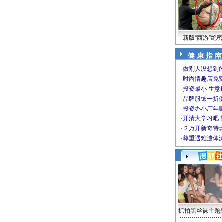
新版“西游”绝
健 康 指 南
·
做别人没想到的
·
时尚情趣店免
·
投资最小 生意
·
品牌服饰一折
·
投资办小厂年
·
开清大学习吧 
·
２万开新奇特
·
尊重遇难遗体
抓拍黑丝袜主题