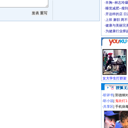
·
丰胸--林志玲
·
睡觉减肥--瘦到
·
开这样的店 日进
·
上班 兼职 两
·
健康与美丽完
·
为健康行业撑
·
听评书
|
郭德纲
·
听小说
|
鬼吹灯1
·
共享区
|
手机病