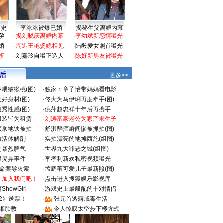
情史
李冰冰被爆已婚
揭秘生父离婚内幕
孕
·
揭刘晓庆离婚内幕
·
李幼斌新恋情曝光
婚
·
周迅王艳婆媳相见
·
陆毅爱女照首曝光
折
·
刘嘉玲自曝正造人
·
陈好新男友被曝光
 后
更多>>
喂猕猴桃(图)
·
独家：章子怡带妈妈看电影
好身材(图)
·
佟大为马伊琍再度牵手(图)
秀性感(图)
·
倪萍赵忠祥十年后再携手
服装皆为租赁
·
刘涛富豪老公为家产求生子
颜乘地铁被拍
·
舒淇醉酒瞬间惨被抓拍(图)
做活体解剖
·
实拍漂亮的地摊西施(组图)
的暴烈脾气
·
世界九大罪恶之城(组图)
遇灵异事件
·
李孝利新欢私密视频曝光
成命案导火索
·
孟庭苇可爱儿子最新照(图)
：加入我们吧！
·
点击进入搜狐娱乐影视库
howGirl
·
游戏史上最般配的十对情侣
2》送票！
·
张元首透露戒毒生活
湘胎教
·
令人惊叹太空步下楼方式