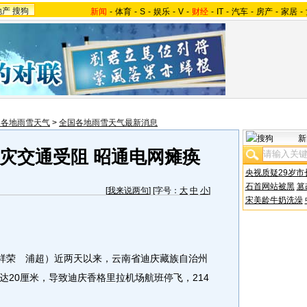
地产
搜狗
新闻
-
体育
-
S
-
娱乐
-
V
-
财经
-
IT
-
汽车
-
房产
-
家居
-
国各地雨雪天气
>
全国各地雨雪天气最新消息
新
灾交通受阻 昭通电网瘫痪
央视质疑29岁市
石首网站被黑
篡
[
我来说两句
] [字号：
大
中
小
]
宋美龄牛奶洗澡
祥荣 浦超）近两天以来，云南省迪庆藏族自治州
达20厘米，导致迪庆香格里拉机场航班停飞，214