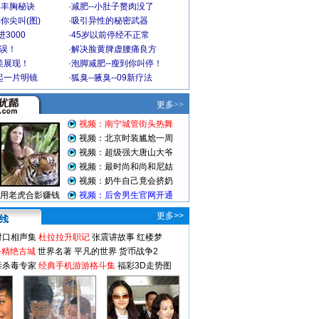
爆丰胸秘诀
·
减肥--小肚子赘肉没了
你尖叫(图)
·
吸引异性的秘密武器
3000
·
45岁以前停经不正常
不误！
·
解决脸黄脾虚腰痛良方
美展现！
·
泡脚减肥--瘦到你叫停！
起一片明镜
·
狐臭--腋臭--09新疗法
更多>>
对口相声集
杜拉拉升职记
张震讲故事
红楼梦
-精绝古城
世界名著
平凡的世界
货币战争2
毒杀毒专家
经典手机游游格斗集
福彩3D走势图