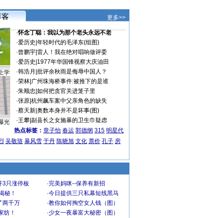
更多>>
·
怀念丁聪：我以为那个老头永远不老
·
爱历史
|
年轻时代的毛泽东(组图)
·
曾鹏宇
|
雷人！我在绝对唱响做评委
·
爱历史
|
1977年华国锋视察大庆油田
·
韩浩月
|
批评余秋雨是侮辱中国人？
上学
·
荣林
|
广州珠海桥事件:被推下的是谁
·
朱顺忠
|
如何把贪官关进笼子里
·
张原
|
杭州飙车案中父亲角色的缺失
·
蔡天新
|
奥数本身并不是坏事(图)
·
王攀
|
副县长之女施暴的卫生巾疑虑
曝光
热点标签：
章子怡
春运
郭德纲
315
明星代
烈
吴敬琏
暴风雪
于丹
陈晓旭
文化
票价
孔子
房
开3只涨停板
·
完美妈咪--保养有新招
大揭秘！
·
今日提供三只私幕短线黑马
了两千万
·
教你如何掏空女人钱（图）
家纺！
·
少女一夜暴富大秘密（图）