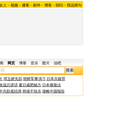
女人
-
视频
-
播客
-
邮件
-
博客
-
BBS
-
我说两句
闻
网页
博客
音乐
图片
说吧
长
邓玉娇失踪
朝鲜军事演习
日本兵赎罪
改温总讲话
夏日减肥秘方
日本瘦脸法
中共卧底结局
慈禧不快乐
侵略中国报告