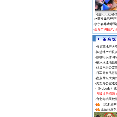
揭田壮壮徐帆
·
赵薇被爆已经怀
·
李宇春爆遭母逼
·
圣诞节明信片八
茶 余 饭
·
何炅获地产大亨
·
陈慧琳产后恢复
·
殷桃街头休闲装
·
范冰冰红地毯
·
姚晨与老公素
·
日军竟拿战俘
·
盘点网坛大腕
·
美女办公室遭
·
《Nobody》
·
搜狐娱乐招聘
·
台北电玩展靓丽S
·
《变形金刚
·
王岳伦爆李