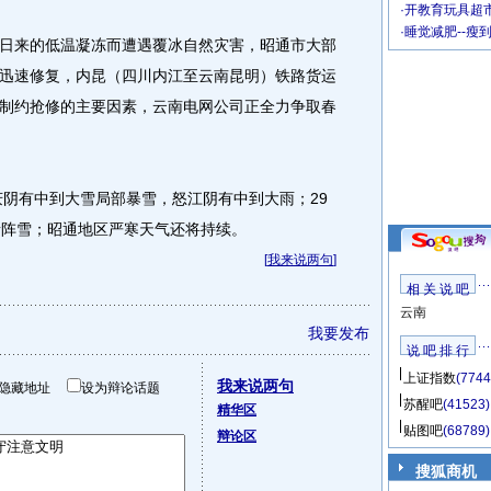
·
开教育玩具超市
·
睡觉减肥--瘦
来的低温凝冻而遭遇覆冰自然灾害，昭通市大部
迅速修复，内昆（四川内江至云南昆明）铁路货运
制约抢修的主要因素，云南电网公司正全力争取春
阴有中到大雪局部暴雪，怒江阴有中到大雨；29
者阵雪；昭通地区严寒天气还将持续。
[
我来说两句
]
相 关 说 吧
云南
我要发布
说 吧 排 行
上证指数
(7744
我来说两句
隐藏地址
设为辩论话题
苏醒吧
(41523)
精华区
贴图吧
(68789)
辩论区
搜狐商机