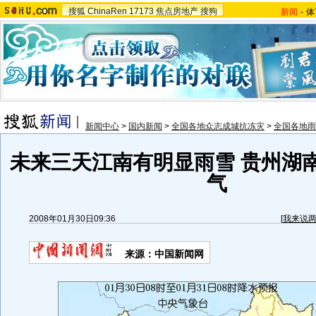
搜狐
ChinaRen
17173
焦点房地产
搜狗
新闻
-
体
新闻中心
>
国内新闻
>
全国各地众志成城抗冻灾
>
全国各地雨
未来三天江南有明显雨雪 贵州湖
气
2008年01月30日09:36
[
我来说
来源：中国新闻网