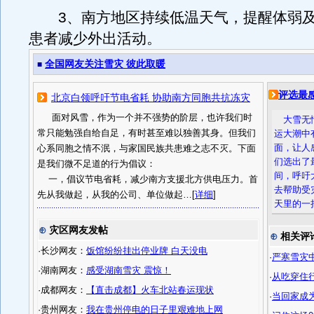
3、南方地区持续低温天气，提醒体弱及
患者减少外出活动。
全国网友关注雪灾 彼此取暖
■
评选最
北京白领呼吁节电省耗 协助南方同胞共抗冻灾
面对风雪，作为一个并不强势的阶层，也许我们时
大雪无
常只能勉强自给自足，有时甚至难以独善其身。但我们
运大潮中
面，让人
心系同胞之情不泯，与家国民族共患难之志不灭。下面
们选出了
是我们微不足道的行为倡议：
间，呼吁
一，倡议节电省耗，减少南方支援北方供电压力。首
去帮助受
先从我做起，从我的公司、单位做起…[
详细
]
天里的一
⊕
灾区网友发帖
⊕
相关评
·长沙网友：
饭馆纷纷挂出停业牌 白天没电
·
严寒雪灾
·湖南网友：
感受湖南雪灾 震惊！
·
从吃穿住
·成都网友：
【直击成都】火车北站春运现状
·
当回家成
·贵州网友：
我在贵州停电的日子里艰难地上网