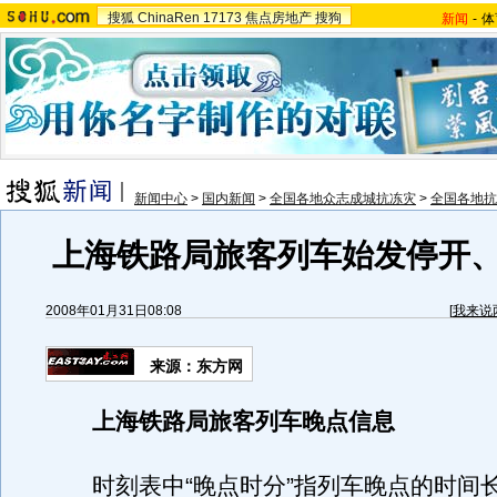
搜狐
ChinaRen
17173
焦点房地产
搜狗
新闻
-
体
新闻中心
>
国内新闻
>
全国各地众志成城抗冻灾
>
全国各地抗
上海铁路局旅客列车始发停开
2008年01月31日08:08
[
我来说
来源：东方网
上海铁路局旅客列车晚点信息
时刻表中“晚点时分”指列车晚点的时间长度