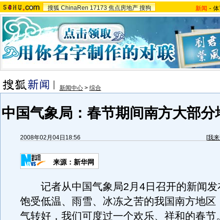
搜狐
ChinaRen
17173
焦点房地产
搜狗
新闻
-
体
新闻中心
>
综合
中国气象局：春节期间南方大部分
2008年02月04日18:56
[
我来
来源：新华网
记者从中国气象局2月4日召开的新闻发
饱受低温、雨雪、冰冻之苦的我国南方地区
气转好，我们可度过一个欢乐、祥和的春节