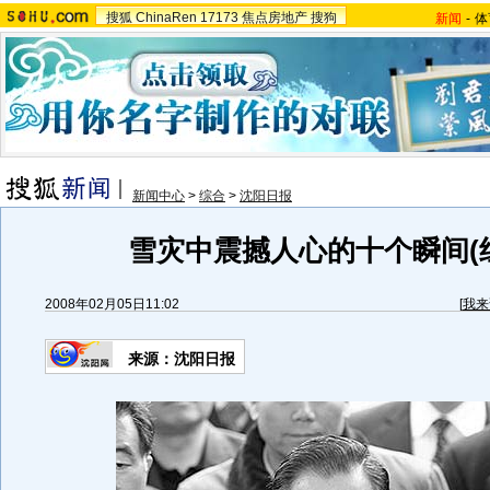
搜狐
ChinaRen
17173
焦点房地产
搜狗
新闻
-
体
新闻中心
>
综合
>
沈阳日报
雪灾中震撼人心的十个瞬间(
2008年02月05日11:02
[
我来
来源：沈阳日报