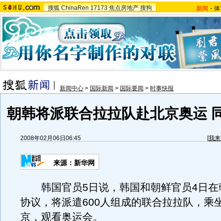
搜狐
ChinaRen
17173
焦点房地产
搜狗
新闻
-
体
新闻中心
>
国际新闻
>
国际要闻
>
时事快报
朝韩将派联合拉拉队赴北京奥运 
2008年02月06日06:45
[
我来
来源：新华网
韩国官员5日说，韩国和朝鲜官员4日在
协议，将派遣600人组成的联合拉拉队，乘
京，观看奥运会。