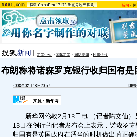
搜狐
ChinaRen
17173
焦点房地产
搜狗
新闻
-
体
新闻中心
>
国际新闻
>
国际要闻
>
时事快报
布朗称将诺森罗克银行收归国有是
2008年02月18日20:57
[
我来
来源：新华网
新华网伦敦2月18日电 （记者陈文仙）
18日在例行的记者发布会上表示，诺森罗克
归国有是英国政府在适当的时机做出的正确