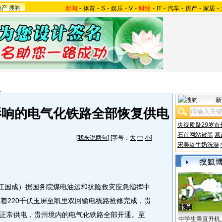
地产
搜狗
新闻
-
体育
-
S
-
娱乐
-
V
-
财经
-
IT
-
汽车
-
房产
-
家居
-
报
新
影响的电气化铁路全部恢复供电
央视质疑29岁市
石首网站被黑
篡
[
我来说两句
] [字号：
大
中
小
]
宋美龄牛奶洗澡
江国成）据国务院煤电油运和抗险救灾应急指挥中
，随着220千伏玉屏至凯里双回输电线路抢修完成，贵
正常供电，贵州境内的电气化铁路全部开通。
至
中学生乘直升机