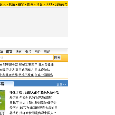
女人
-
视频
-
播客
-
邮件
-
博客
-
BBS
-
我说两句
闻
网页
博客
音乐
图片
说吧
长
邓玉娇失踪
朝鲜军事演习
日本兵赎罪
改温总讲话
夏日减肥秘方
日本瘦脸法
中共卧底结局
慈禧不快乐
侵略中国报告
更多>>
·
怀念丁聪：我以为那个老头永远不老
·
爱历史
|
年轻时代的毛泽东(组图)
·
曾鹏宇
|
雷人！我在绝对唱响做评委
·
爱历史
|
1977年华国锋视察大庆油田
·
韩浩月
|
批评余秋雨是侮辱中国人？
上学