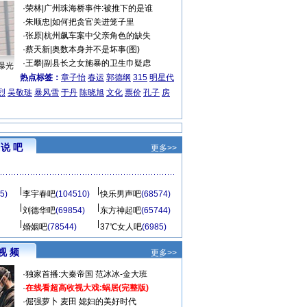
·
荣林
|
广州珠海桥事件:被推下的是谁
·
朱顺忠
|
如何把贪官关进笼子里
·
张原
|
杭州飙车案中父亲角色的缺失
·
蔡天新
|
奥数本身并不是坏事(图)
·
王攀
|
副县长之女施暴的卫生巾疑虑
曝光
热点标签：
章子怡
春运
郭德纲
315
明星代
烈
吴敬琏
暴风雪
于丹
陈晓旭
文化
票价
孔子
房
说 吧
更多>>
5)
李宇春吧
(104510)
快乐男声吧
(68574)
刘德华吧
(69854)
东方神起吧
(65744)
婚姻吧
(78544)
37℃女人吧
(6985)
视 频
更多>>
·
独家首播:大秦帝国
范冰冰-金大班
·
在线看超高收视大戏:
蜗居(完整版)
·
倔强萝卜
麦田
媳妇的美好时代