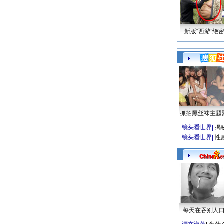
新版“西游”绝
抓拍黑丝袜主题
镜头看世界
|
揭
镜头看世界
|
性
每天在吞别人