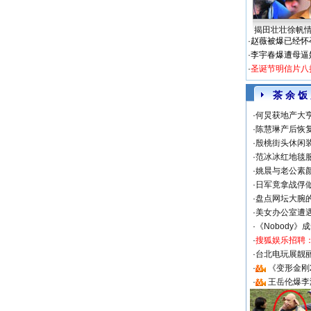
揭田壮壮徐帆
·
赵薇被爆已经怀
·
李宇春爆遭母逼
·
圣诞节明信片八
茶 余 饭
·
何炅获地产大亨
·
陈慧琳产后恢复
·
殷桃街头休闲装
·
范冰冰红地毯
·
姚晨与老公素
·
日军竟拿战俘
·
盘点网坛大腕
·
美女办公室遭
·
《Nobody》
·
搜狐娱乐招聘
·
台北电玩展靓丽S
·
《变形金刚
·
王岳伦爆李