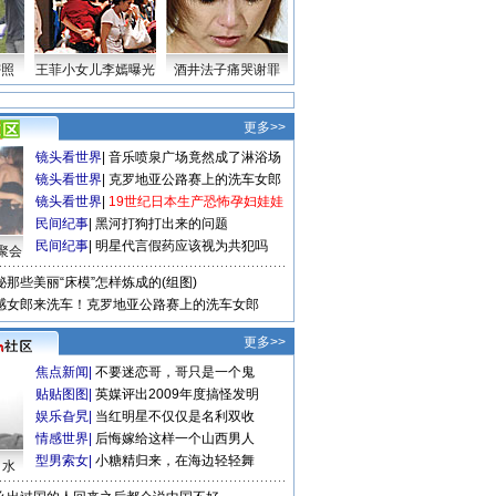
密照
王菲小女儿李嫣曝光
酒井法子痛哭谢罪
更多>>
镜头看世界
|
音乐喷泉广场竟然成了淋浴场
镜头看世界
|
克罗地亚公路赛上的洗车女郎
镜头看世界
|
19世纪日本生产恐怖孕妇娃娃
民间纪事
|
黑河打狗打出来的问题
民间纪事
|
明星代言假药应该视为共犯吗
聚会
秘那些美丽“床模”怎样炼成的(组图)
感女郎来洗车！克罗地亚公路赛上的洗车女郎
更多>>
焦点新闻
|
不要迷恋哥，哥只是一个鬼
贴贴图图
|
英媒评出2009年度搞怪发明
娱乐旮旯
|
当红明星不仅仅是名利双收
情感世界
|
后悔嫁给这样一个山西男人
型男索女
|
小糖精归来，在海边轻轻舞
口水