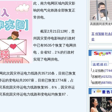
此，南方电网区域内因灾影
响的电气化铁路全部恢复正
常供电。
高圆圆同居男友
截至2月21日12时，贵
言
何智丽
叶永
州因灾受停电影响的行政村
价
中已有9535个恢复了电网供
电，全省92．2％的行政村
实现了电网供电。
说 吧 排 行
上证指数
(7744
此次因灾停运电力线路共35710条，目前已恢复
苏醒吧
(41523)
停运的变电站共2007座，目前已恢复1774座，占
贴图吧
(68789)
司系统因灾停运电力线路恢复95．8％，因灾停运
最 热 
司系统因灾停运电力线路和变电站均恢复87．