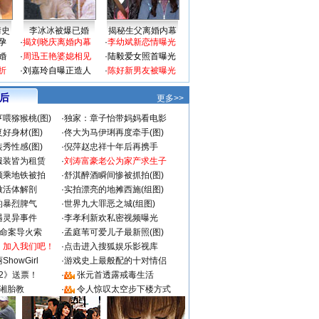
情史
李冰冰被爆已婚
揭秘生父离婚内幕
孕
·
揭刘晓庆离婚内幕
·
李幼斌新恋情曝光
婚
·
周迅王艳婆媳相见
·
陆毅爱女照首曝光
折
·
刘嘉玲自曝正造人
·
陈好新男友被曝光
 后
更多>>
喂猕猴桃(图)
·
独家：章子怡带妈妈看电影
好身材(图)
·
佟大为马伊琍再度牵手(图)
秀性感(图)
·
倪萍赵忠祥十年后再携手
服装皆为租赁
·
刘涛富豪老公为家产求生子
颜乘地铁被拍
·
舒淇醉酒瞬间惨被抓拍(图)
做活体解剖
·
实拍漂亮的地摊西施(组图)
的暴烈脾气
·
世界九大罪恶之城(组图)
遇灵异事件
·
李孝利新欢私密视频曝光
成命案导火索
·
孟庭苇可爱儿子最新照(图)
：加入我们吧！
·
点击进入搜狐娱乐影视库
howGirl
·
游戏史上最般配的十对情侣
2》送票！
·
张元首透露戒毒生活
湘胎教
·
令人惊叹太空步下楼方式