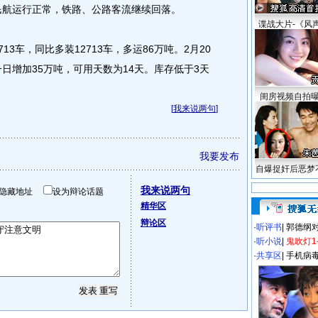
民航运行正常，铁路、公路客流继续回落。
谍战大片-《风
3车，同比多装12713车，多运86万吨。2月20
一日增加35万吨，可用天数为14天。库存低于3天
闺房视频自拍
[
我来说两句
]
我要发布
自爆捉奸后恶梦
我来说两句
隐藏地址
设为辩论话题
精华区
辩论区
·
听评书
|
郭德纲
·
听小说
|
鬼吹灯1
·
共享区
|
手机病