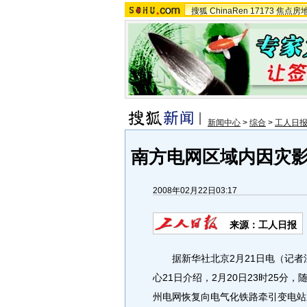
搜狐
ChinaRen
17173
焦点房
新闻中心
>
综合
>
工人日
南方电网区域内因灾
2008年02月22日03:17
来源：工人日报
据新华社北京2月21日电（记者
心21日介绍，2月20日23时25分
州电网恢复向电气化铁路牵引变电站