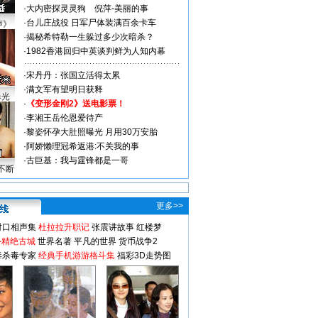
·
大内密探灵灵狗
倪萍-美丽的事
·
台儿庄战役 日军尸体装满百余卡车
声》
·
揭秘希特勒一生躲过多少次暗杀？
·
1982香港回归中英谈判鲜为人知内幕
·
宋丹丹：张国立活得太累
·
满文军有望明日获释
曝光
·
《变形金刚2》送电影票！
·
李湘王岳伦恩爱待产
·
黎姿怀孕大肚照曝光 月用30万安胎
·
阿娇懒理冠希返港:不关我的事
·
古巨基：我与霆锋都是一哥
不断
更多>>
对口相声集
杜拉拉升职记
张震讲故事
红楼梦
-精绝古城
世界名著
平凡的世界
货币战争2
毒杀毒专家
经典手机游游格斗集
福彩3D走势图