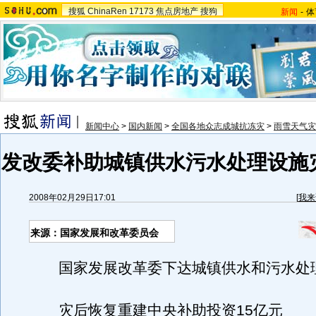
搜狐
ChinaRen
17173
焦点房地产
搜狗
新闻
-
体
新闻中心
>
国内新闻
>
全国各地众志成城抗冻灾
>
雨雪天气灾
发改委补助城镇供水污水处理设施灾
2008年02月29日17:01
[
我来
来源：国家发展和改革委员会
国家发展改革委下达城镇供水和污水处
灾后恢复重建中央补助投资15亿元